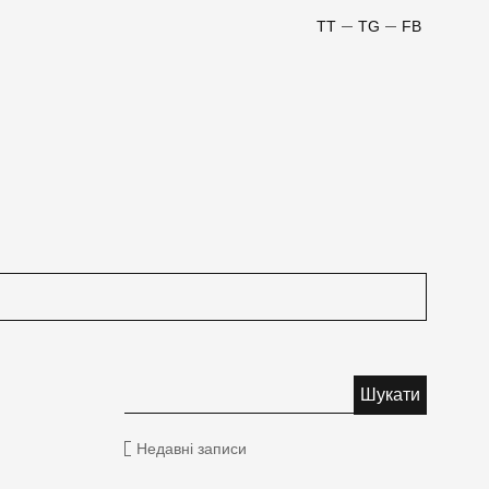
TT
TG
FB
Недавні записи