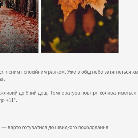
ся ясним і спокійним ранком. Уже в обід небо затягнеться х
ра.
можливий дрібний дощ. Температура повітря коливатиметься 
до +11°.
 — варто готуватися до швидкого похолодання.