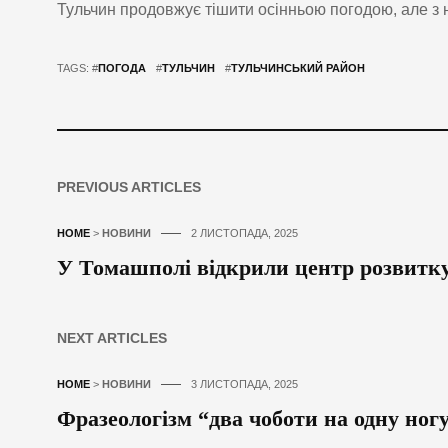
Тульчин продовжує тішити осінньою погодою, але з 
TAGS: #
ПОГОДА
#
ТУЛЬЧИН
#
ТУЛЬЧИНСЬКИЙ РАЙОН
PREVIOUS ARTICLES
HOME
>
НОВИНИ
2 ЛИСТОПАДА, 2025
У Томашполі відкрили центр розвит
NEXT ARTICLES
HOME
>
НОВИНИ
3 ЛИСТОПАДА, 2025
Фразеологізм “два чоботи на одну ног