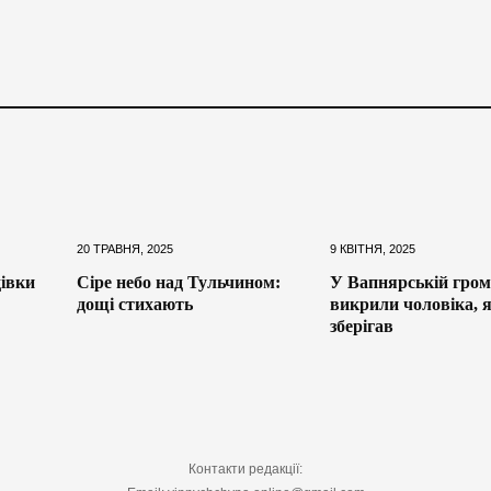
20 ТРАВНЯ, 2025
9 КВІТНЯ, 2025
івки
Сіре небо над Тульчином:
У Вапнярській гром
дощі стихають
викрили чоловіка, 
зберігав
Контакти редакції: