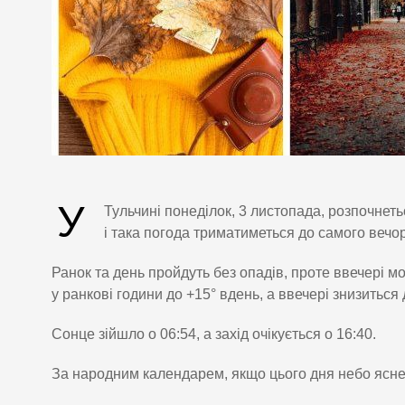
У
Тульчині понеділок, 3 листопада, розпочнеть
і така погода триматиметься до самого вечо
Ранок та день пройдуть без опадів, проте ввечері 
у ранкові години до +15° вдень, а ввечері знизиться 
Сонце зійшло о 06:54, а захід очікується о 16:40.
За народним календарем, якщо цього дня небо ясне