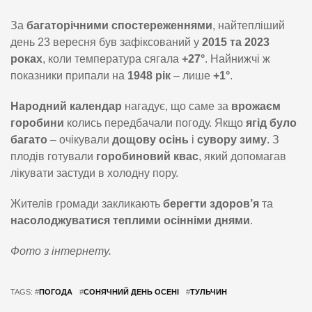
За
багаторічними спостереженнями
, найтепліший
день 23 вересня був зафіксований у
2015 та 2023
роках
, коли температура сягала
+27°
. Найнижчі ж
показники припали на
1948 рік
– лише
+1°
.
Народний календар
нагадує, що саме за
врожаєм
горобини
колись передбачали погоду. Якщо
ягід було
багато
– очікували
дощову осінь
і
сувору зиму
. З
плодів готували
горобиновий квас
, який допомагав
лікувати застуди в холодну пору.
Жителів громади закликають
берегти здоров’я
та
насолоджуватися теплими осінніми днями
.
Фото з інтернету.
TAGS: #
ПОГОДА
#
СОНЯЧНИЙ ДЕНЬ ОСЕНІ
#
ТУЛЬЧИН