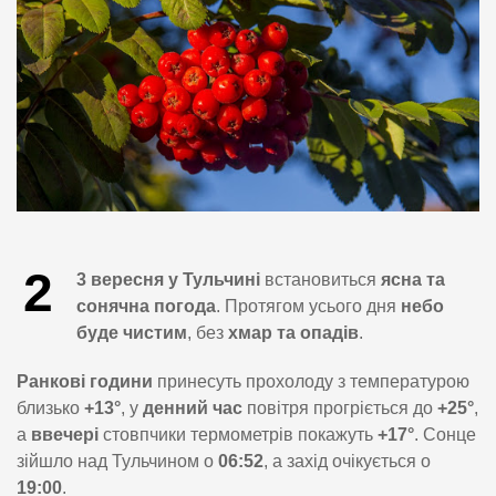
2
3 вересня у Тульчині
встановиться
ясна та
сонячна погода
. Протягом усього дня
небо
буде чистим
, без
хмар та опадів
.
Ранкові години
принесуть прохолоду з температурою
близько
+13°
, у
денний час
повітря прогріється до
+25°
,
а
ввечері
стовпчики термометрів покажуть
+17°
. Сонце
зійшло над Тульчином о
06:52
, а захід очікується о
19:00
.