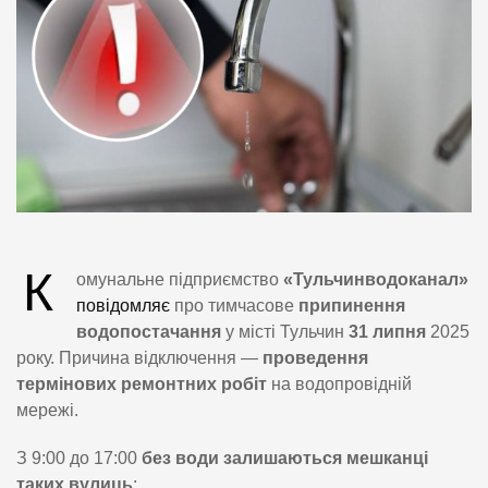
К
омунальне підприємство
«Тульчинводоканал»
повідомляє
про тимчасове
припинення
водопостачання
у місті Тульчин
31 липня
2025
року. Причина відключення —
проведення
термінових ремонтних робіт
на водопровідній
мережі.
З 9:00 до 17:00
без води залишаються мешканці
таких вулиць
: