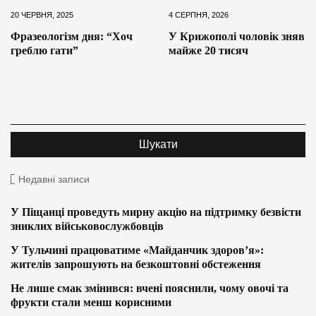
20 ЧЕРВНЯ, 2025
4 СЕРПНЯ, 2026
Фразеологізм дня: “Хоч
У Крижополі чоловік зняв
греблю гати”
майже 20 тисяч
Недавні записи
У Піщанці проведуть мирну акцію на підтримку безвісти
зниклих військовослужбовців
У Тульчині працюватиме «Майданчик здоров’я»:
жителів запрошують на безкоштовні обстеження
Не лише смак змінився: вчені пояснили, чому овочі та
фрукти стали менш корисними