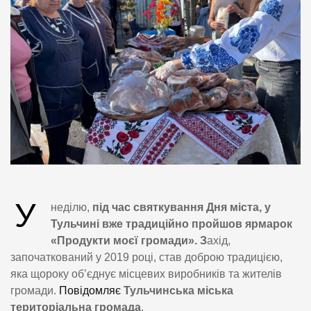
У
неділю,
під час святкування Дня міста, у
Тульчині вже традиційно пройшов ярмарок
«Продукти моєї громади». З
ахід,
започаткований у 2019 році, став доброю традицією,
яка щороку об’єднує місцевих виробників та жителів
громади.
Повідомляє
Тульчинська міська
територіальна громада
.