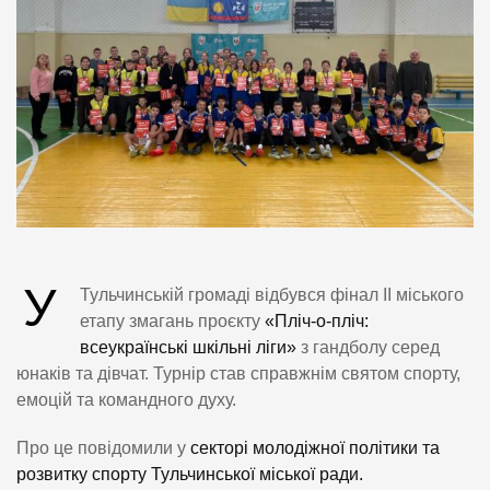
У
Тульчинській громаді відбувся фінал ІІ міського
етапу змагань проєкту
«Пліч-о-пліч:
всеукраїнські шкільні ліги»
з гандболу серед
юнаків та дівчат. Турнір став справжнім святом спорту,
емоцій та командного духу.
Про це повідомили у
секторі молодіжної політики та
розвитку спорту Тульчинської міської ради.