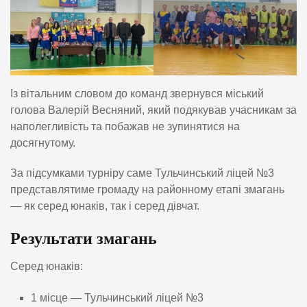
Із вітальним словом до команд звернувся міський
голова Валерій Весняний, який подякував учасникам за
наполегливість та побажав не зупинятися на
досягнутому.
За підсумками турніру саме Тульчинський ліцей №3
представлятиме громаду на районному етапі змагань
— як серед юнаків, так і серед дівчат.
Результати змагань
Серед юнаків:
1 місце — Тульчинський ліцей №3