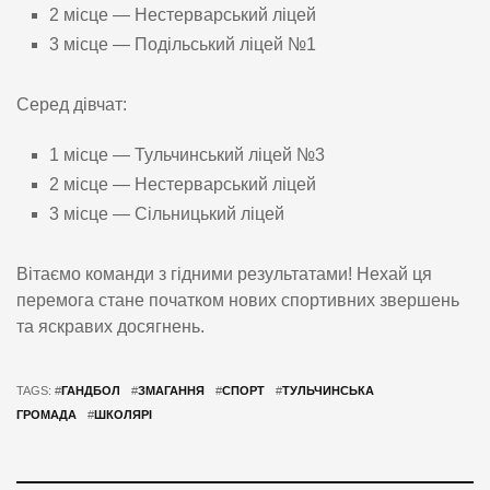
2 місце — Нестерварський ліцей
3 місце — Подільський ліцей №1
Серед дівчат:
1 місце — Тульчинський ліцей №3
2 місце — Нестерварський ліцей
3 місце — Сільницький ліцей
Вітаємо команди з гідними результатами! Нехай ця
перемога стане початком нових спортивних звершень
та яскравих досягнень.
TAGS: #
ГАНДБОЛ
#
ЗМАГАННЯ
#
СПОРТ
#
ТУЛЬЧИНСЬКА
ГРОМАДА
#
ШКОЛЯРІ