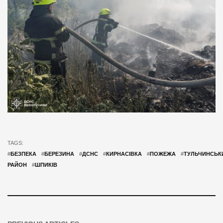
TAGS:
#
БЕЗПЕКА
#
БЕРЕЗИНА
#
ДСНС
#
КИРНАСІВКА
#
ПОЖЕЖА
#
ТУЛЬЧИНСЬК
РАЙОН
#
ШПИКІВ