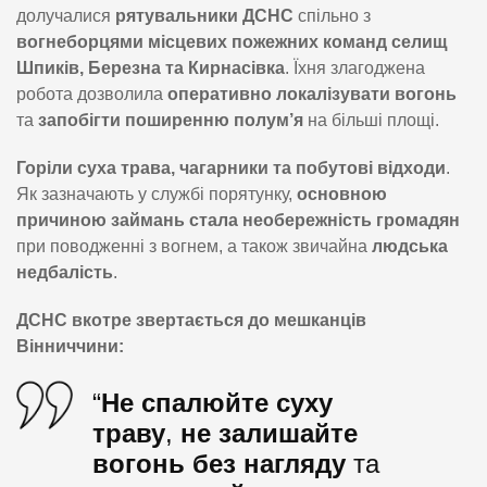
долучалися
рятувальники ДСНС
спільно з
вогнеборцями місцевих пожежних команд селищ
Шпиків, Березна та Кирнасівка
. Їхня злагоджена
робота дозволила
оперативно локалізувати вогонь
та
запобігти поширенню полум’я
на більші площі.
Горіли суха трава, чагарники та побутові відходи
.
Як зазначають у службі порятунку,
основною
причиною займань стала необережність громадян
при поводженні з вогнем, а також звичайна
людська
недбалість
.
ДСНС вкотре звертається до мешканців
Вінниччини:
“
Не спалюйте суху
траву
,
не залишайте
вогонь без нагляду
та