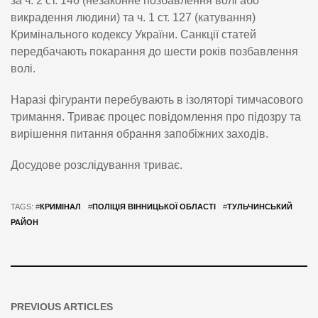
за ч. 2 ст. 146 (незаконне позбавлення волі або
викрадення людини) та ч. 1 ст. 127 (катування)
Кримінального кодексу України. Санкції статей
передбачають покарання до шести років позбавлення
волі.
Наразі фігуранти перебувають в ізоляторі тимчасового
тримання. Триває процес повідомлення про підозру та
вирішення питання обрання запобіжних заходів.
Досудове розслідування триває.
TAGS: #
КРИМІНАЛ
#
ПОЛІЦІЯ ВІННИЦЬКОЇ ОБЛАСТІ
#
ТУЛЬЧИНСЬКИЙ
РАЙОН
PREVIOUS ARTICLES