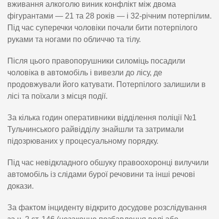
вживання алкоголю виник конфлікт між двома
фігурантами — 21 та 28 років — і 32-річним потерпілим.
Під час суперечки чоловіки почали бити потерпілого
руками та ногами по обличчю та тілу.
Після цього правопорушники силоміць посадили
чоловіка в автомобіль і вивезли до лісу, де
продовжували його катувати. Потерпілого залишили в
лісі та поїхали з місця події.
За кілька годин оперативники відділення поліції №1
Тульчинського райвідділу знайшли та затримали
підозрюваних у процесуальному порядку.
Під час невідкладного обшуку правоохоронці вилучили
автомобіль із слідами бурої речовини та інші речові
докази.
За фактом інциденту відкрито досудове розслідування