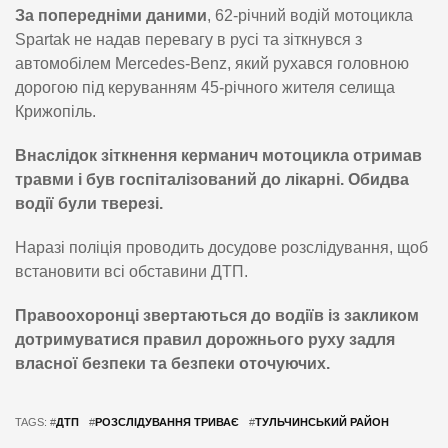
За попередніми даними
, 62-річний водій мотоцикла
Spartak не надав перевагу в русі та зіткнувся з
автомобілем Mercedes-Benz, який рухався головною
дорогою під керуванням 45-річного жителя селища
Крижопіль.
Внаслідок зіткнення керманич мотоцикла отримав
травми і був госпіталізований до лікарні. Обидва
водії були тверезі.
Наразі поліція проводить досудове розслідування, щоб
встановити всі обставини ДТП.
Правоохоронці звертаються до водіїв із закликом
дотримуватися правил дорожнього руху задля
власної безпеки та безпеки оточуючих.
TAGS: #
ДТП
#
РОЗСЛІДУВАННЯ ТРИВАЄ
#
ТУЛЬЧИНСЬКИЙ РАЙОН