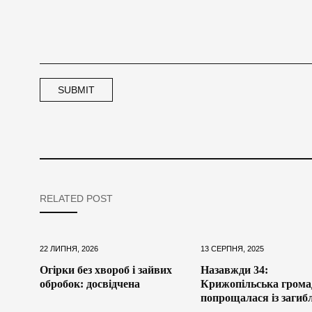
RELATED POST
22 ЛИПНЯ, 2026
13 СЕРПНЯ, 2025
Огірки без хвороб і зайвих
Назавжди 34:
обробок: досвідчена
Крижопільська грома
попрощалася із загиб