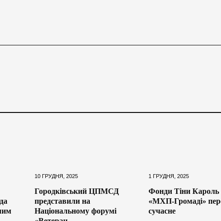
10 ГРУДНЯ, 2025
1 ГРУДНЯ, 2025
Городківський ЦПМСД
Фонди Тіни Кароль 
да
представили на
«МХП-Громаді» пер
лим
Національному форумі
сучасне
«Ветеран