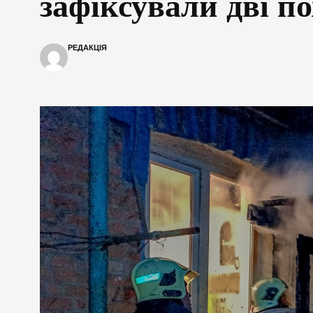
зафіксували дві п
РЕДАКЦІЯ