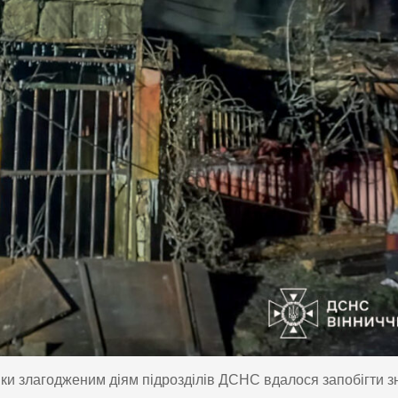
яки злагодженим діям підрозділів ДСНС вдалося запобігти 