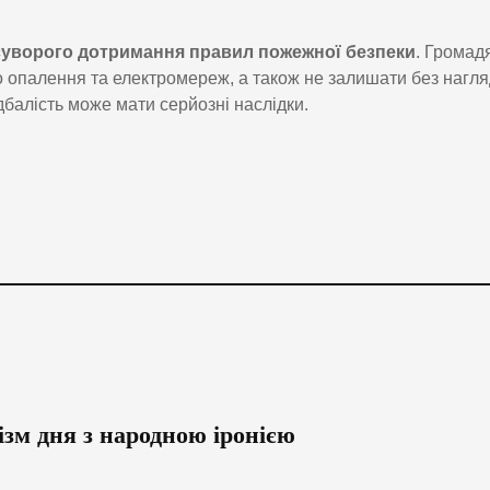
суворого дотримання правил пожежної безпеки
. Громад
о опалення та електромереж, а також не залишати без нагл
дбалість може мати серйозні наслідки.
ізм дня з народною іронією