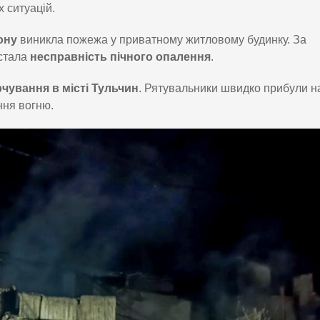
 ситуацій.
ону
виникла пожежа у приватному житловому будинку. За
 стала
несправність пічного опалення
.
рчування в місті Тульчин
. Рятувальники швидко прибули н
ння вогню.