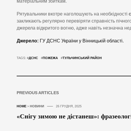
матеріальним збиткам.
Рятувальники вкотре наголошують на необхідності
закликають регулярно перевіряти справність пічног
джерела відкритого вогню, адже навіть незначна не
Джерело:
ГУ ДСНС України у Вінницькій області.
TAGS: #
ДСНС
#
ПОЖЕЖА
#
ТУЛЬЧИНСЬКИЙ РАЙОН
PREVIOUS ARTICLES
HOME
>
НОВИНИ
26 ГРУДНЯ, 2025
«Снігу зимою не дістанеш»: фразеолог