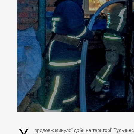
У
продовж минулої доби на території Тульчинс