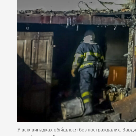
У всіх випадках обійшлося без постраждалих. Завд