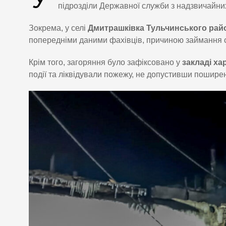
підрозділи Державної служби з надзвичайних
Зокрема, у селі
Дмитрашківка Тульчинського рай
попередніми даними фахівців, причиною займання
Крім того, загоряння було зафіксовано у
закладі ха
події та ліквідували пожежу, не допустивши пошире