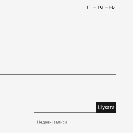
TT
TG
FB
Недавні записи