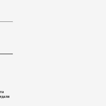
та
едали