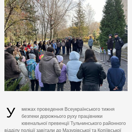
У
межах проведення Всеукраїнського тижня
безпеки дорожнього руху працівники
ювенальної превенції Тульчинського районного
відділу поліції завітали до Мазурівської та Копіївської