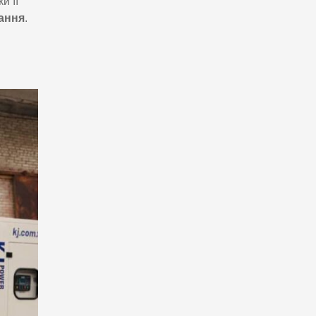
и її
ання
.