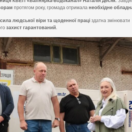
ниця КВЕП «Вапнярка-водоканал» Наталія Десяк
. Завдяк
ворам
протягом року, громада отримала
необхідне обладн
сила людської віри та щоденної праці
здатна змінювати
ого
захист гарантований
.