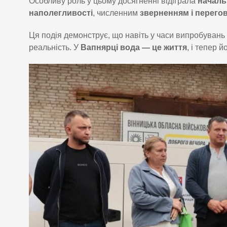
Особливу роль у цьому досягненні відіграла
началь
наполегливості
, численним
зверненням і перего
Ця подія демонструє, що навіть у часи випробувань
реальність. У
Вапнярці вода — це життя
, і тепер й