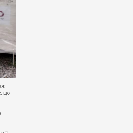
ня
:
, що
а