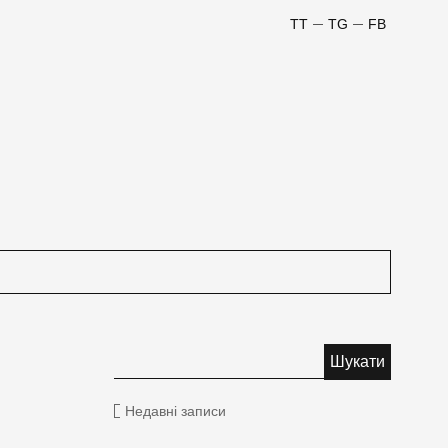
TT
TG
FB
Недавні записи