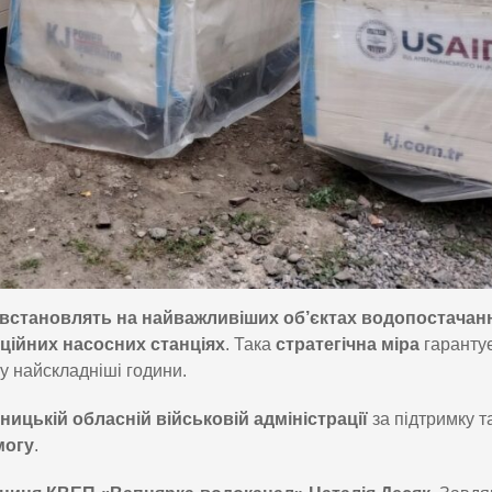
 встановлять на найважливіших об’єктах водопостачан
аційних насосних станціях
. Така
стратегічна міра
гарантує
 у найскладніші години.
ницькій обласній військовій адміністрації
за підтримку т
могу
.