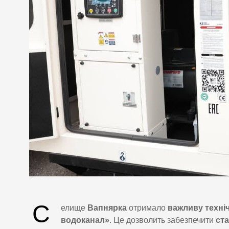
С
елище
Вапнярка
отримало
важливу техні
водоканал»
. Це дозволить забезпечити
ст