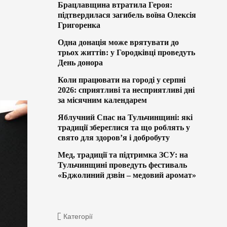
Брацлавщина втратила Героя:
підтвердилася загибель воїна Олексія
Григоренка
Одна донація може врятувати до
трьох життів: у Городківці проведуть
День донора
Коли працювати на городі у серпні
2026: сприятливі та несприятливі дні
за місячним календарем
Яблучний Спас на Тульчинщині: які
традиції збереглися та що роблять у
свято для здоров’я і добробуту
Мед, традиції та підтримка ЗСУ: на
Тульчинщині проведуть фестиваль
«Бджолиний дзвін – медовий аромат»
Категорії