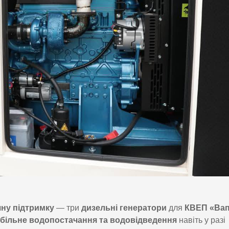
чну підтримку
— три
дизельні генератори
для
КВЕП «Вап
абільне водопостачання та водовідведення
навіть у разі