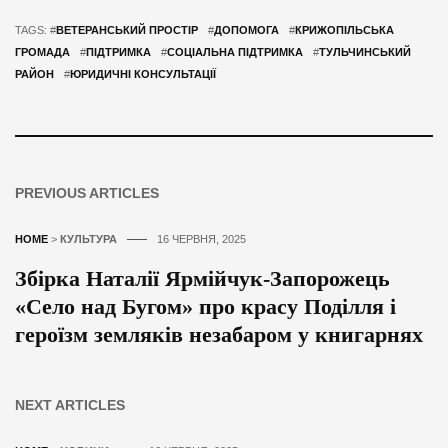
TAGS: #
ВЕТЕРАНСЬКИЙ ПРОСТІР
#
ДОПОМОГА
#
КРИЖОПІЛЬСЬКА
ГРОМАДА
#
ПІДТРИМКА
#
СОЦІАЛЬНА ПІДТРИМКА
#
ТУЛЬЧИНСЬКИЙ
РАЙОН
#
ЮРИДИЧНІ КОНСУЛЬТАЦІЇ
PREVIOUS ARTICLES
HOME
>
КУЛЬТУРА
16 ЧЕРВНЯ, 2025
Збірка Наталії Ярмійчук-Запорожець
«Село над Бугом» про красу Поділля і
героїзм земляків незабаром у книгарнях
NEXT ARTICLES