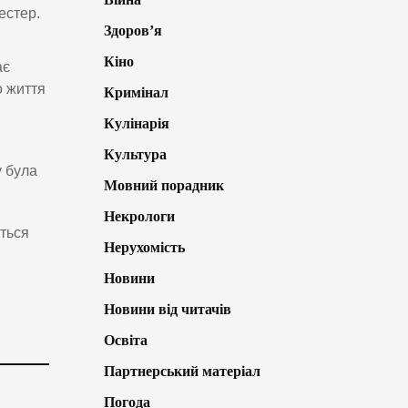
естер.
Здоров’я
Кіно
ає
о життя
Кримінал
Кулінарія
Культура
у була
Мовний порадник
Некрологи
ються
Нерухомість
Новини
Новини від читачів
Освіта
Партнерський матеріал
Погода