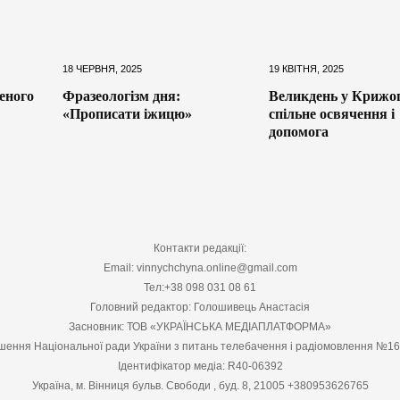
18 ЧЕРВНЯ, 2025
19 КВІТНЯ, 2025
еного
Фразеологізм дня:
Великдень у Крижоп
«Прописати іжицю»
спільне освячення і
допомога
Контакти редакції:
Email: vinnychchyna.online@gmail.com
Тел:+38 098 031 08 61
Головний редактор: Голошивець Анастасія
Засновник: ТОВ «УКРАЇНСЬКА МЕДІАПЛАТФОРМА»
шення Національної ради України з питань телебачення і радіомовлення №1
Ідентифікатор медіа: R40-06392
Україна, м. Вінниця бульв. Свободи , буд. 8, 21005 +380953626765