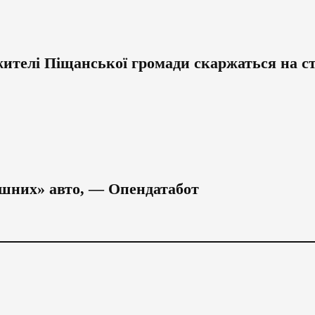
жителі Піщанської громади скаржаться на с
кішних» авто, — Опендатабот