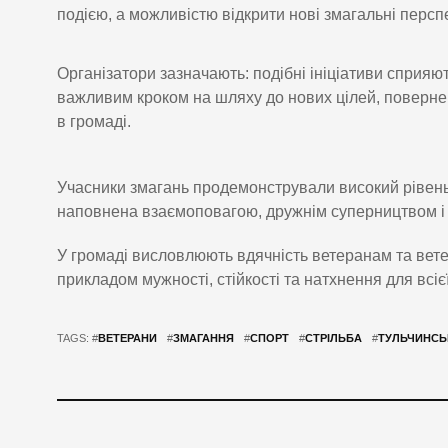
подією, а можливістю відкрити нові змагальні персп
Організатори зазначають: подібні ініціативи сприяют
важливим кроком на шляху до нових цілей, повернен
в громаді.
Учасники змагань продемонстрували високий рівень
наповнена взаємоповагою, дружнім суперництвом і
У громаді висловлюють вдячність ветеранам та вете
прикладом мужності, стійкості та натхнення для всієї
TAGS: #
ВЕТЕРАНИ
#
ЗМАГАННЯ
#
СПОРТ
#
СТРІЛЬБА
#
ТУЛЬЧИНСЬ