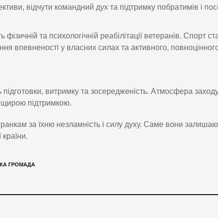
ективи, відчути командний дух та підтримку побратимів і пос
ь фізичній та психологічній реабілітації ветеранів. Спорт ст
ня впевненості у власних силах та активного, повноцінног
 підготовки, витримку та зосередженість. Атмосфера заход
 щирою підтримкою.
ранкам за їхню незламність і силу духу. Саме вони залиша
 країни.
КА ГРОМАДА