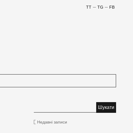
TT
TG
FB
Недавні записи