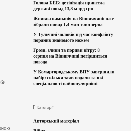
Голова БЕБ: детінізація принесла
державі понад 13,8 млрд грн
Жнивна кампанія на Вінниччині: вже
зібрали понад 1,4 млн тонн зерна
У Тульчині чоловік під час конфлікту
поранив знайомого ножем
Грози, зливи та пориви вітру: 8
серпня на Вінниччині погіршиться
погода
У Комаргородському ВПУ завершили
набір: скільки заяв подали та які
ьби
спеціальності найпопулярніші
Категорії
Авторський матеріал
ивною
Війна