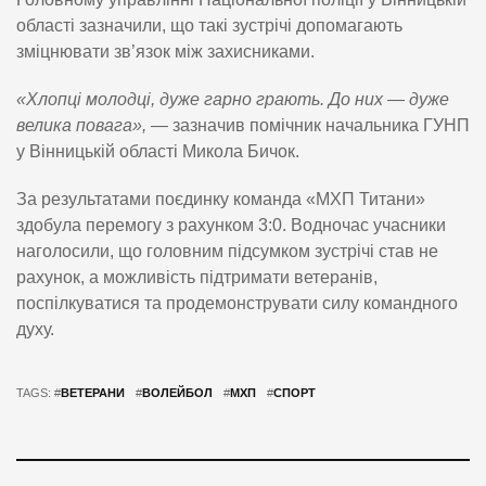
області зазначили, що такі зустрічі допомагають
зміцнювати зв’язок між захисниками.
«Хлопці молодці, дуже гарно грають. До них — дуже
велика повага»,
— зазначив помічник начальника ГУНП
у Вінницькій області Микола Бичок.
За результатами поєдинку команда «МХП Титани»
здобула перемогу з рахунком 3:0. Водночас учасники
наголосили, що головним підсумком зустрічі став не
рахунок, а можливість підтримати ветеранів,
поспілкуватися та продемонструвати силу командного
духу.
TAGS: #
ВЕТЕРАНИ
#
ВОЛЕЙБОЛ
#
МХП
#
СПОРТ