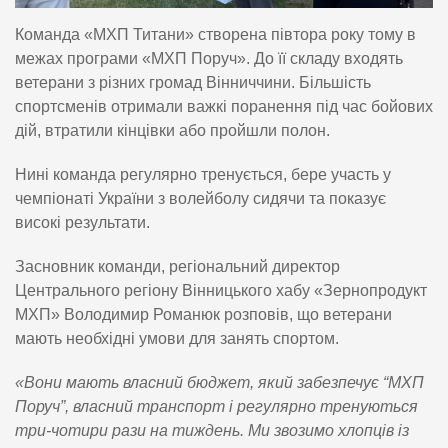
Команда «МХП Титани» створена півтора року тому в
межах програми «МХП Поруч». До її складу входять
ветерани з різних громад Вінниччини. Більшість
спортсменів отримали важкі поранення під час бойових
дій, втратили кінцівки або пройшли полон.
Нині команда регулярно тренується, бере участь у
чемпіонаті України з волейболу сидячи та показує
високі результати.
Засновник команди, регіональний директор
Центрального регіону Вінницького хабу «Зернопродукт
МХП» Володимир Романюк розповів, що ветерани
мають необхідні умови для занять спортом.
«Вони мають власний бюджет, який забезпечує “МХП
Поруч”, власний транспорт і регулярно тренуються
три-чотири рази на тиждень. Ми звозимо хлопців із