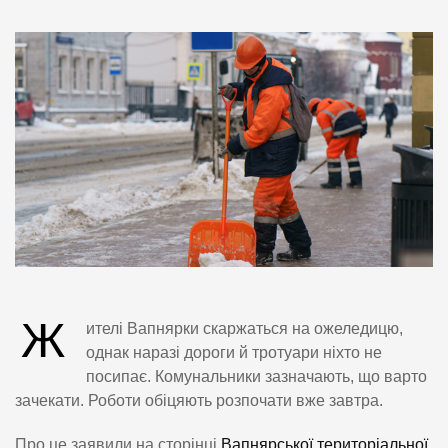
Ж
ителі Вапнярки скаржаться на ожеледицю,
однак наразі дороги й тротуари ніхто не
посипає. Комунальники зазначають, що варто
зачекати. Роботи обіцяють розпочати вже завтра.
Про це заявили на сторінці
Вапнярської територіальної