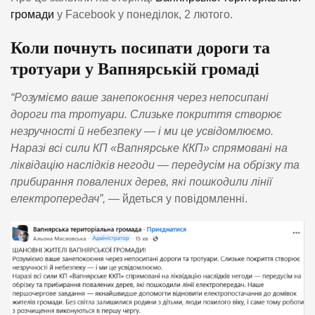
громади
у Facebook у понеділок, 2 лютого.
Коли почнуть посипати дороги та
тротуари у Вапнярській громаді
“Розуміємо ваше занепокоєння через непосипані
дороги та тротуари. Слизьке покриття створює
незручності й небезпеку — і ми це усвідомлюємо.
Наразі всі сили КП «Вапнярське ККП» спрямовані на
ліквідацію наслідків негоди — передусім на обрізку та
прибирання повалених дерев, які пошкодили лінії
електропередач”,
— йдеться у повідомленні.