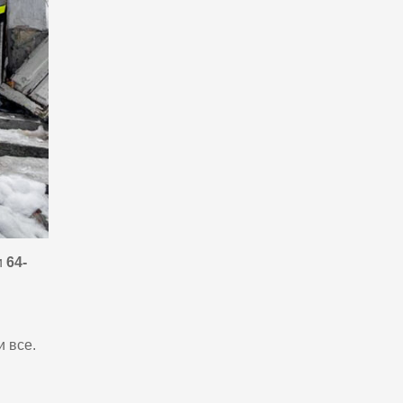
и
64-
и все.