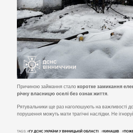
Причиною займання стало
коротке замикання еле
річну власницю оселі без ознак життя
.
Рятувальники ще раз наголошують на важливості до
порушення можуть мати трагічні наслідки. Не ігнор
TAGS: #
ГУ ДСНС УКРАЇНИ У ВІННИЦЬКІЙ ОБЛАСТІ
#
КИНАШІВ
#
ПОЖ