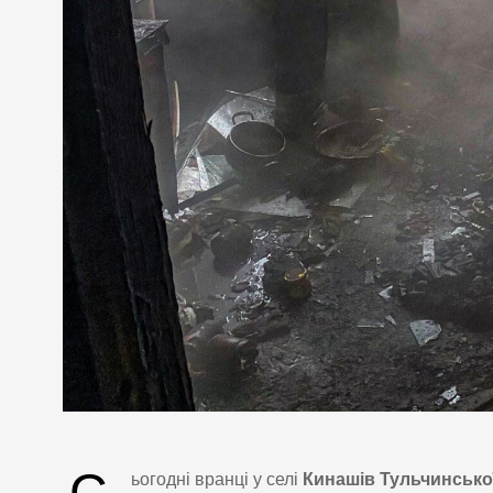
С
ьогодні вранці у селі
Кинашів Тульчинсько