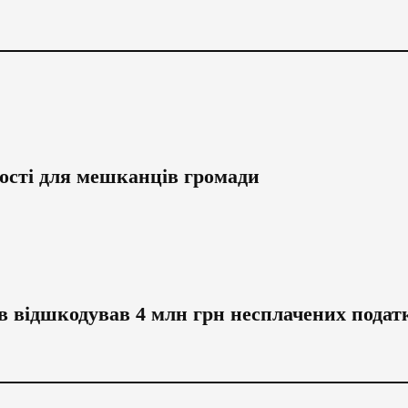
ості для мешканців громади
в відшкодував 4 млн грн несплачених подат