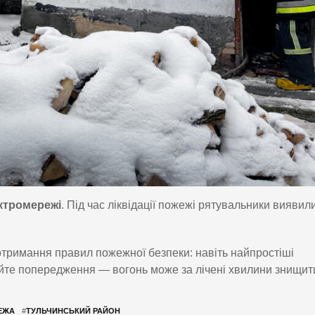
ктромережі
. Під час ліквідації пожежі рятувальники виявил
тримання правил пожежної безпеки: навіть найпростіші
уйте попередження — вогонь може за лічені хвилини знищит
ЕЖА
#
ТУЛЬЧИНСЬКИЙ РАЙОН