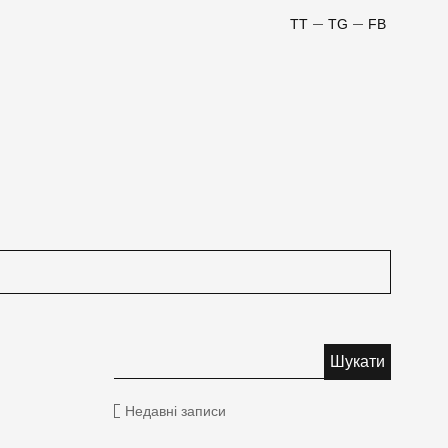
TT
TG
FB
Недавні записи