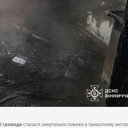
ї громади
сталася смертельна пожежа в приватному житл