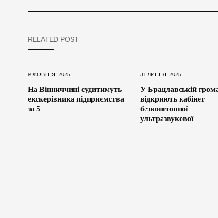
RELATED POST
9 ЖОВТНЯ, 2025
31 ЛИПНЯ, 2025
На Вінниччині судитимуть
У Брацлавській грома
екскерівника підприємства
відкриють кабінет
за 5
безкоштовної
ультразвукової