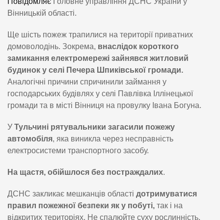
Повідомляє
Головне управління ДСНС України у
Вінницькій області.
Ще шість пожеж трапилися на території приватних
домоволодінь. Зокрема,
внаслідок короткого
замикання електромережі зайнявся житловий
будинок у селі Печера Шпиківської громади.
Аналогічні причини спричинили займання у
господарських будівлях у селі Павлівка Іллінецької
громади та в місті Вінниця на провулку Івана Богуна.
У
Тульчині рятувальники загасили пожежу
автомобіля
, яка виникла через несправність
електросистеми транспортного засобу.
На щастя, обійшлося без постраждалих
.
ДСНС закликає мешканців області
дотримуватися
правил пожежної безпеки як у побуті,
так і на
відкритих територіях. Не спалюйте суху рослинність,