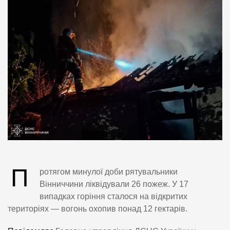
П
ротягом минулої доби рятувальники
Вінниччини ліквідували 26 пожеж. У 17
випадках горіння сталося на відкритих
територіях — вогонь охопив понад 12 гектарів.