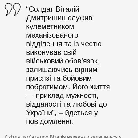
“Солдат Віталій
Дмитришин служив
кулеметником
механізованого
відділення та із честю
виконував свій
військовий обов’язок,
залишаючись вірним
присязі та бойовим
побратимам. Його життя
— приклад мужності,
відданості та любові до
України”, – йдеться у
повідомленні.
Світла пам’ять про Віталія назавжди залишиться у