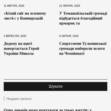
11 КВІТНЯ, 2025
21 ЛИПНЯ, 2025
«Білий сніг на зеленому
У Томашпільській громаді
листі»: у Вапнярській
відбудеться благодійний
ярмарок та
2 ВЕРЕСНЯ, 2025
6 ЛИПНЯ, 2025
Додому на щиті
Спортсмени Тульчинської
повертається Герой
громади вибороли золото
України Микола
на Чемпіонаті
Недавні записи
Одна донація може врятувати до трьох життів: у