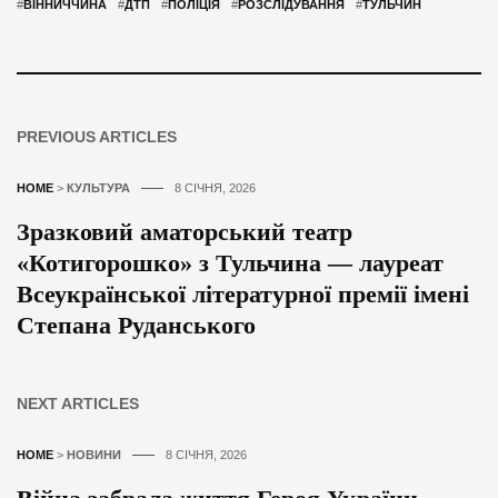
#
ВІННИЧЧИНА
#
ДТП
#
ПОЛІЦІЯ
#
РОЗСЛІДУВАННЯ
#
ТУЛЬЧИН
PREVIOUS ARTICLES
HOME
>
КУЛЬТУРА
8 СІЧНЯ, 2026
Зразковий аматорський театр
«Котигорошко» з Тульчина — лауреат
Всеукраїнської літературної премії імені
Степана Руданського
NEXT ARTICLES
HOME
>
НОВИНИ
8 СІЧНЯ, 2026