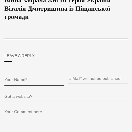
Війна забрала життя Героя України
Віталія Дмитришина із Піщанської
громади
LEAVE A REPLY