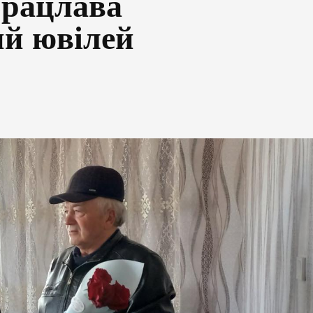
Брацлава
ий ювілей