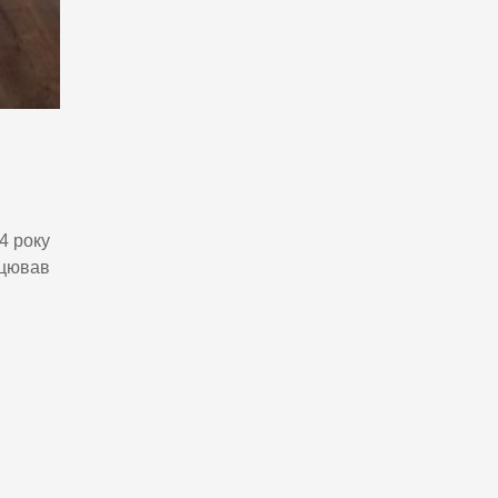
4 року
ацював