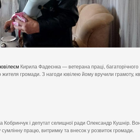
ювілеєм
Кирила Фадеєнка — ветерана праці, багаторічного
жителя громади. З нагоди ювілею йому вручили грамоту, кв
а Кобринчук і депутат селищної ради Олександр Кушнір. Во
сумлінну працю, витримку та внесок у розвиток громади.