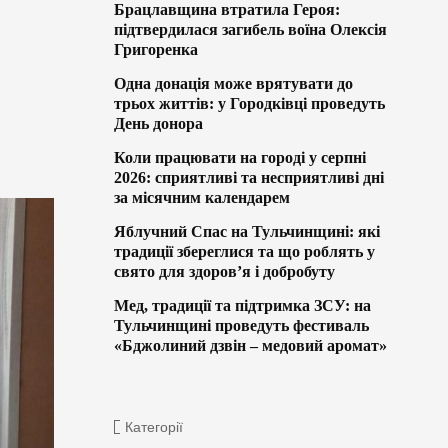
Брацлавщина втратила Героя:
підтвердилася загибель воїна Олексія
Григоренка
Одна донація може врятувати до
трьох життів: у Городківці проведуть
День донора
Коли працювати на городі у серпні
2026: сприятливі та несприятливі дні
за місячним календарем
Яблучний Спас на Тульчинщині: які
традиції збереглися та що роблять у
свято для здоров’я і добробуту
Мед, традиції та підтримка ЗСУ: на
Тульчинщині проведуть фестиваль
«Бджолиний дзвін – медовий аромат»
Категорії