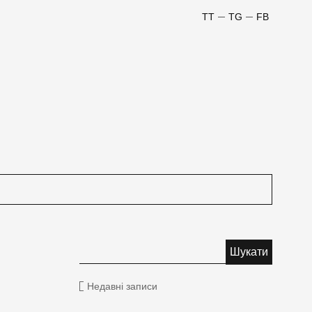
TT
TG
FB
Недавні записи