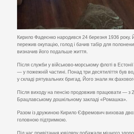
Кирило Фадеєнко народився 24 березня 1936 року. Й
пережив окупацію, голод і бачив табір для полонен
визначив його подальше життя.
Після служби у військово-морському флоті в Естонії
— у пожежній частині. Понад три десятиліття був в
у складі рятувальних бригад. Його знали як фаховог
Після виходу на пенсію продовжив працювати — з 20
Брацлавському дошкільному закладі «Ромашка».
Разом із дружиною Кирило Єфремович виховав двох 
головною підтримкою.
Під час привітання ювіляру побажали міцного здоров