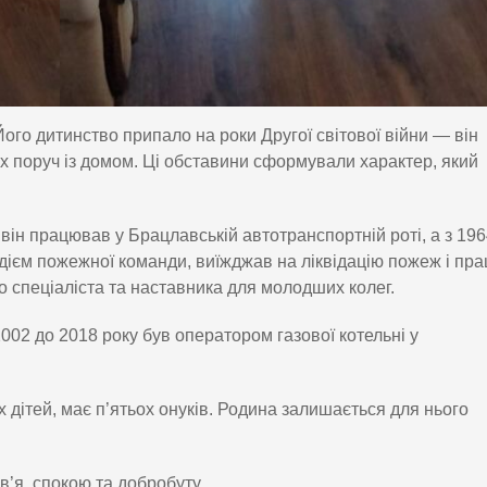
ого дитинство припало на роки Другої світової війни — він
их поруч із домом. Ці обставини сформували характер, який
 він працював у Брацлавській автотранспортній роті, а з 196
одієм пожежної команди, виїжджав на ліквідацію пожеж і пр
о спеціаліста та наставника для молодших колег.
02 до 2018 року був оператором газової котельні у
дітей, має п’ятьох онуків. Родина залишається для нього
’я, спокою та добробуту.