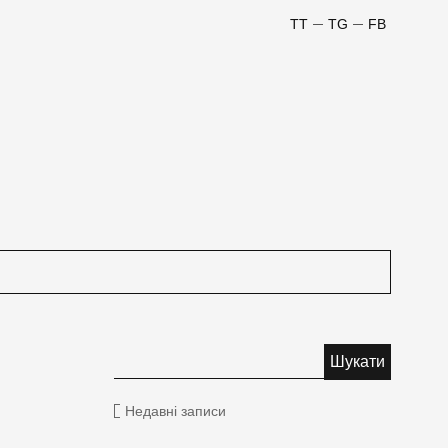
TT
TG
FB
Недавні записи