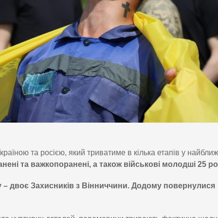
раїною та росією, який триватиме в кілька етапів у найближч
нені та важкопоранені, а також військові молодші 25 ро
у – двоє Захисників з Вінниччини. Додому повернулися