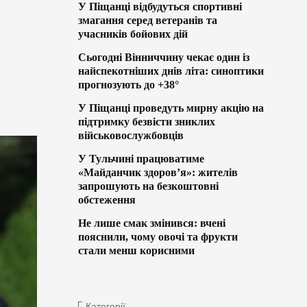
У Піщанці відбудуться спортивні
змагання серед ветеранів та
учасників бойових дій
Сьогодні Вінниччину чекає один із
найспекотніших днів літа: синоптики
прогнозують до +38°
У Піщанці проведуть мирну акцію на
підтримку безвісти зниклих
військовослужбовців
У Тульчині працюватиме
«Майданчик здоров’я»: жителів
запрошують на безкоштовні
обстеження
Не лише смак змінився: вчені
пояснили, чому овочі та фрукти
стали менш корисними
Категорії