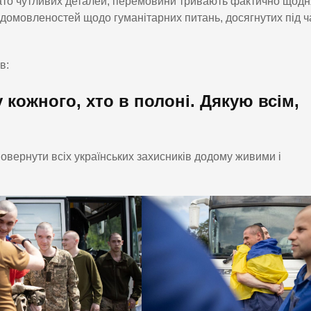
ато чутливих деталей, перемовини тривають фактично щодн
 домовленостей щодо гуманітарних питань, досягнутих під ч
в:
кожного, хто в полоні. Дякую всім,
овернути всіх українських захисників додому живими і