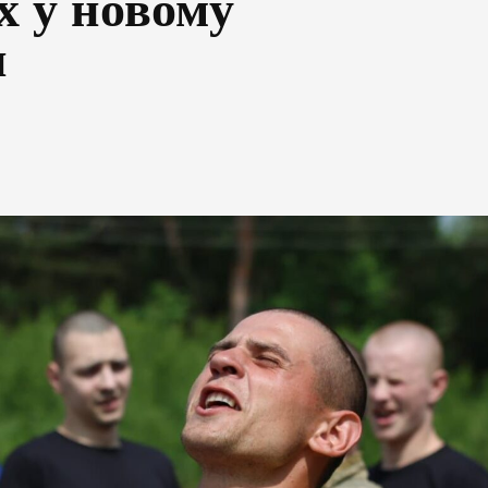
х у новому
и