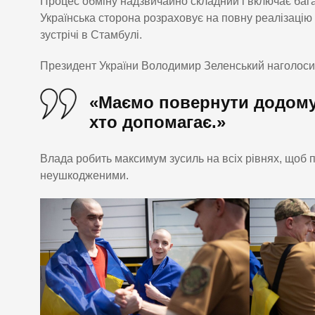
Процес обміну надзвичайно складний і включає баг
Українська сторона розраховує на повну реалізацію
зустрічі в Стамбулі.
Президент України Володимир Зеленський наголоси
«Маємо повернути додому 
хто допомагає.»
Влада робить максимум зусиль на всіх рівнях, щоб п
неушкодженими.