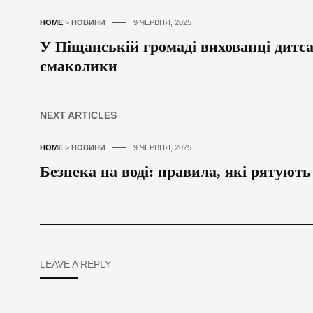
HOME
>
НОВИНИ
9 ЧЕРВНЯ, 2025
У Піщанській громаді вихованці дитса
смаколики
NEXT ARTICLES
HOME
>
НОВИНИ
9 ЧЕРВНЯ, 2025
Безпека на воді: правила, які рятуют
LEAVE A REPLY