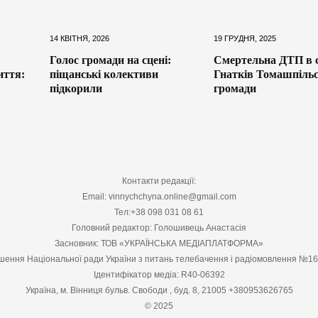
14 КВІТНЯ, 2026
19 ГРУДНЯ, 2025
Голос громади на сцені:
Смертельна ДТП в с
иття:
піщанські колективи
Гнатків Томашпільс
підкорили
громади
Контакти редакції:
Email: vinnychchyna.online@gmail.com
Тел:+38 098 031 08 61
Головний редактор: Голошивець Анастасія
Засновник: ТОВ «УКРАЇНСЬКА МЕДІАПЛАТФОРМА»
шення Національної ради України з питань телебачення і радіомовлення №1
Ідентифікатор медіа: R40-06392
Україна, м. Вінниця бульв. Свободи , буд. 8, 21005 +380953626765
© 2025