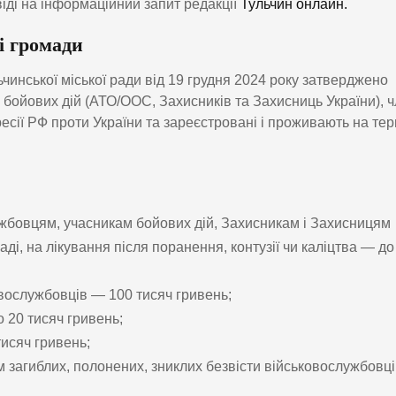
іді на інформаційний запит редакції
Тульчин онлайн.
і громади
ьчинської міської ради від 19 грудня 2024 року затверджено
 бойових дій (АТО/ООС, Захисників та Захисниць України), ч
ресії РФ проти України та зареєстровані і проживають на тер
жбовцям, учасникам бойових дій, Захисникам і Захисницям
аді, на лікування після поранення, контузії чи каліцтва — до
вослужбовців — 100 тисяч гривень;
 20 тисяч гривень;
исяч гривень;
 загиблих, полонених, зниклих безвісти військовослужбовц