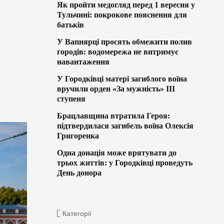
Як пройти медогляд перед 1 вересня у
Тульчині: покрокове пояснення для
батьків
У Вапнярці просять обмежити полив
городів: водомережа не витримує
навантаження
У Городківці матері загиблого воїна
вручили орден «За мужність» ІІІ
ступеня
Брацлавщина втратила Героя:
підтвердилася загибель воїна Олексія
Григоренка
Одна донація може врятувати до
трьох життів: у Городківці проведуть
День донора
Категорії