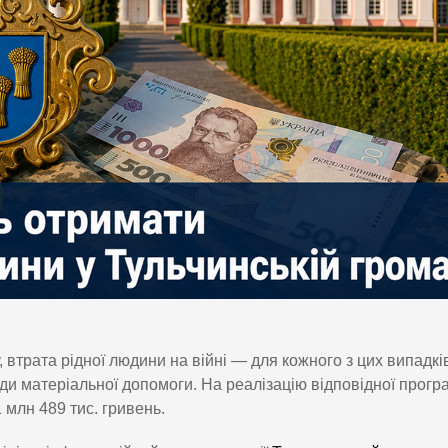
 втрата рідної людини на війні — для кожного з цих випадкі
ди матеріальної допомоги. На реалізацію відповідної прогр
 млн 489 тис. гривень.