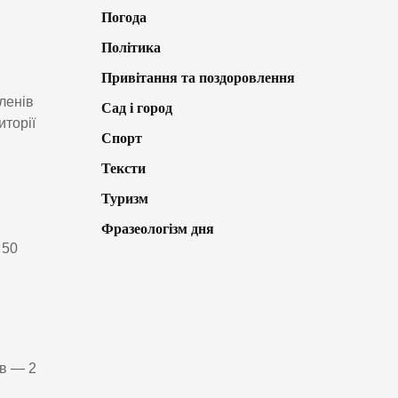
Погода
Політика
Привітання та поздоровлення
ленів
Сад і город
иторії
Спорт
Тексти
Туризм
Фразеологізм дня
 50
ів — 2