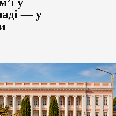
м’ї у
аді — у
и