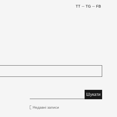
TT
TG
FB
Недавні записи