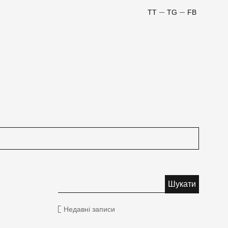
TT
TG
FB
Недавні записи