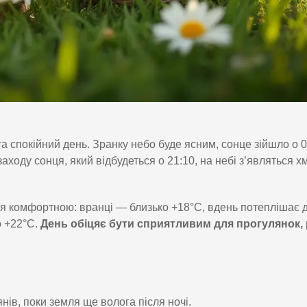
та спокійний день. Зранку небо буде ясним, сонце зійшло о 0
ходу сонця, який відбудеться о 21:10, на небі з’являться х
 комфортною: вранці — близько +18°C, вдень потеплішає 
о +22°C.
День обіцяє бути сприятливим для прогулянок, 
ів, поки земля ще волога після ночі.