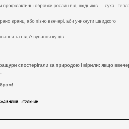
 профілактичні обробки рослин від шкідників — суха і тепл
ано вранці або пізно ввечері, аби уникнути швидкого
ування та підв’язування кущів.
ращури спостерігали за природою і вірили: якщо ввечер
.
обром!
САДІВНИКІВ
#
ТУЛЬЧИН