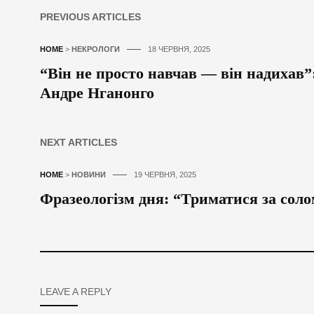
PREVIOUS ARTICLES
HOME
>
НЕКРОЛОГИ
18 ЧЕРВНЯ, 2025
“Він не просто навчав — він надихав
Андре Нганонго
NEXT ARTICLES
HOME
>
НОВИНИ
19 ЧЕРВНЯ, 2025
Фразеологізм дня: “Триматися за сол
LEAVE A REPLY