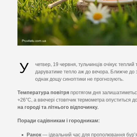
У
четвер, 19 червня, тульчинців очікує теплий 
даруватиме тепло аж до вечора. Ближче до за
однак дощу синоптики не прогнозують.
Температура повітря
протягом дня залишатиметься
+26°C, а ввечері стовпчик термометра опуститься д
на городі та літнього відпочинку.
Поради садівникам і городникам:
Ранок
— ідеальний час для прополювання бур’ян