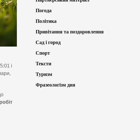
Погода
Політика
Привітання та поздоровлення
Сад і город
Спорт
Тексти
5:01 і
мари,
Туризм
Фразеологізм дня
до
робіт