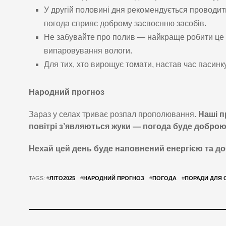
У другій половині дня рекомендується проводити
погода сприяє доброму засвоєнню засобів.
Не забувайте про полив — найкраще робити це р
випаровування вологи.
Для тих, хто вирощує томати, настав час пасинк
Народний прогноз
Зараз у селах триває розпал прополювання.
Наші п
повітрі з’являються жуки — погода буде доброю
Нехай цей день буде наповнений енергією та д
TAGS: #
ЛІТО2025
#
НАРОДНИЙ ПРОГНОЗ
#
ПОГОДА
#
ПОРАДИ ДЛЯ 