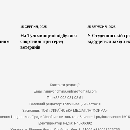
15 СЕРПНЯ, 2025
25 ВЕРЕСНЯ, 2025
На Тульчинщині відбулися
У Студенянській гр
анням
спортивні ігри серед
відбудеться захід з 
ветеранів
Контакти редакції:
Email: vinnychchyna.online@gmail.com
Тел:+38 098 031 08 61
Головний редактор: Голошивець Анастасія
Засновник: ТОВ «УКРАЇНСЬКА МЕДІАПЛАТФОРМА»
шення Національної ради України з питань телебачення і радіомовлення №1
Ідентифікатор медіа: R40-06392
Україна, м. Вінниця бульв. Свободи , буд. 8, 21005 +380953626765