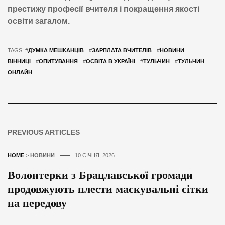
престижу професії вчителя і покращення якості
освіти загалом.
TAGS: #
ДУМКА МЕШКАНЦІВ
#
ЗАРПЛАТА ВЧИТЕЛІВ
#
НОВИНИ
ВІННИЦІ
#
ОПИТУВАННЯ
#
ОСВІТА В УКРАЇНІ
#
ТУЛЬЧИН
#
ТУЛЬЧИН
ОНЛАЙН
PREVIOUS ARTICLES
HOME
>
НОВИНИ
10 СІЧНЯ, 2026
Волонтерки з Брацлавської громади
продовжують плести маскувальні сітки
на передову