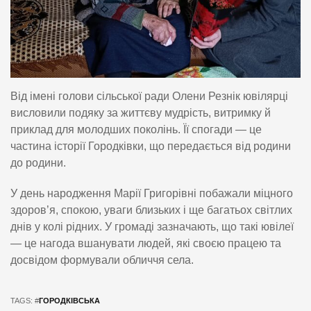
Від імені голови сільської ради Олени Резнік ювілярці
висловили подяку за життєву мудрість, витримку й
приклад для молодших поколінь. Її спогади — це
частина історії Городківки, що передається від родини
до родини.
У день народження Марії Григорівні побажали міцного
здоров’я, спокою, уваги близьких і ще багатьох світлих
днів у колі рідних. У громаді зазначають, що такі ювілеї
— це нагода вшанувати людей, які своєю працею та
досвідом формували обличчя села.
TAGS: #
ГОРОДКІВСЬКА