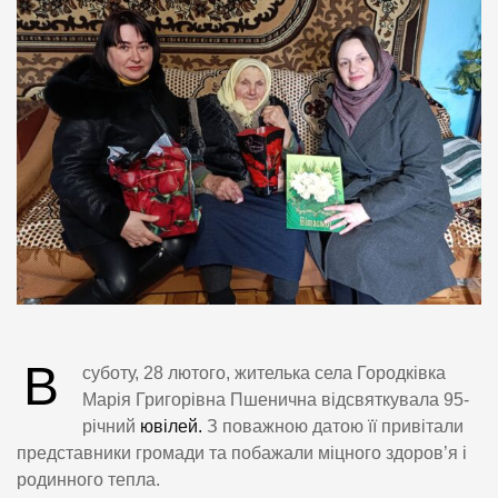
В
суботу, 28 лютого, жителька села Городківка
Марія Григорівна Пшенична відсвяткувала 95-
річний
ювілей.
З поважною датою її привітали
представники громади та побажали міцного здоров’я і
родинного тепла.