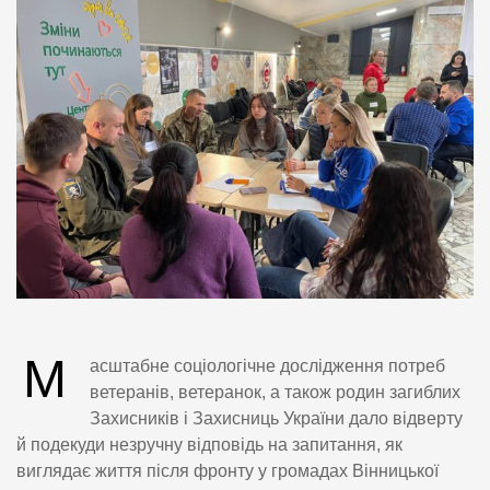
М
асштабне соціологічне дослідження потреб
ветеранів, ветеранок, а також родин загиблих
Захисників і Захисниць України дало відверту
й подекуди незручну відповідь на запитання, як
виглядає життя після фронту у громадах Вінницької