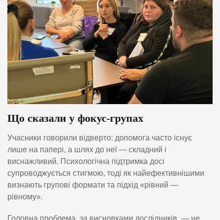
Що сказали у фокус-групах
Учасники говорили відверто: допомога часто існує
лише на папері, а шлях до неї — складний і
виснажливий. Психологічна підтримка досі
супроводжується стигмою, тоді як найефективнішими
визнають групові формати та підхід «рівний —
рівному».
Головна проблема, за висновками дослідників, — не