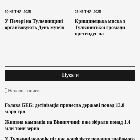
30 КВІТНЯ, 2025
25 КВІТНЯ, 2025
У Печері на Тульчинщині
Крищинецька миска з
організовують День музеїв
Тульчинської громади
претендує на
Недавні записи
Голова БЕБ: детінізація принесла державі понад 13,8
млрд грн
Жнивна кампанія на Вінниччині: вже зібрали понад 1,4
млн тонн зерна
У Тульчині чоловік під час конфлікту поранив знайомого