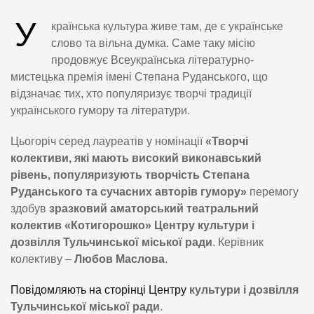
У
країнська культура живе там, де є українське
слово та вільна думка. Саме таку місію
продовжує Всеукраїнська літературно-
мистецька премія імені Степана Руданського, що
відзначає тих, хто популяризує творчі традиції
українського гумору та літератури.
Цьогоріч серед лауреатів у номінації
«Творчі
колективи, які мають високий виконавський
рівень, популяризують творчість Степана
Руданського та сучасних авторів гумору»
перемогу
здобув
зразковий аматорський театральний
колектив «Котигорошко» Центру культури і
дозвілля Тульчинської міської ради
. Керівник
колективу –
Любов Маслова
.
Повідомляють на сторінці Центру
культури і дозвілля
Тульчинської міської ради
.