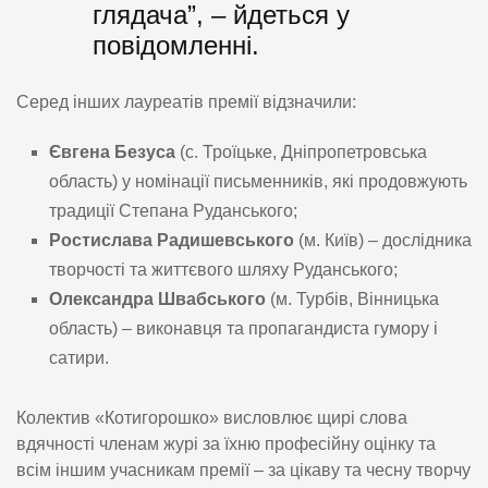
глядача”, – йдеться у
повідомленні.
Серед інших лауреатів премії відзначили:
Євгена Безуса
(с. Троїцьке, Дніпропетровська
область) у номінації письменників, які продовжують
традиції Степана Руданського;
Ростислава Радишевського
(м. Київ) – дослідника
творчості та життєвого шляху Руданського;
Олександра Швабського
(м. Турбів, Вінницька
область) – виконавця та пропагандиста гумору і
сатири.
Колектив «Котигорошко» висловлює щирі слова
вдячності членам журі за їхню професійну оцінку та
всім іншим учасникам премії – за цікаву та чесну творчу