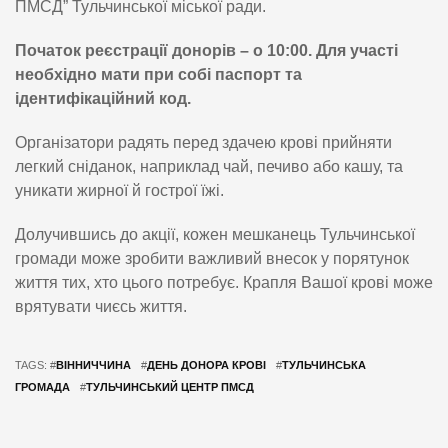
ПМСД” Тульчинської міської ради.
Початок реєстрації донорів – о 10:00. Для участі
необхідно мати при собі паспорт та
ідентифікаційний код.
Організатори радять перед здачею крові прийняти
легкий сніданок, наприклад чай, печиво або кашу, та
уникати жирної й гострої їжі.
Долучившись до акції, кожен мешканець Тульчинської
громади може зробити важливий внесок у порятунок
життя тих, хто цього потребує. Крапля Вашої крові може
врятувати чиєсь життя.
TAGS: #
ВІННИЧЧИНА
#
ДЕНЬ ДОНОРА КРОВІ
#
ТУЛЬЧИНСЬКА
ГРОМАДА
#
ТУЛЬЧИНСЬКИЙ ЦЕНТР ПМСД