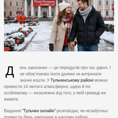
Д
ень закоханих — це передусім про час удвох. І
не обов’язково їхати далеко чи витрачати
значні кошти. У
Тульчинському районі
можна
провести 14 лютого атмосферно, щиро й по-
особливому — незалежно від того, у якій громаді ви
живете.
Видання
“Тульчин онлайн”
розповідає, як незабутньо
провести День закоханих в нашому районі.