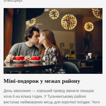
атмосфері.
Міні-подорож у межах району
День закоханих — хороший привід змінити локацію
хоча б на кілька годин. У Тульчинському районі
вистачає неймовірних місць для короткої поїздки. Чого