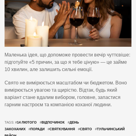
Маленька ідея, що допоможе провести вечір чуттєвіше:
підготуйте «5 причин, за що я тебе ціную» — це займе
10 хвилин, але залишить сильні емоції.
Свято не вимірюється масштабом чи бюджетом. Воно
вимірюється увагою та щирістю. Відтак, будь який
варіант стане вдалим вибором, головне, запастися
гарним настроєм та компанією коханої людини.
TAGS: #
14 ЛЮТОГО
#
ВІДПОЧИНОК
#
ДЕНЬ
ЗАКОХАНИХ
#
ПОРАДИ
#
СВЯТКУВАННЯ
#
СВЯТО
#
ТУЛЬЧИНСЬКИЙ
РАЙОН