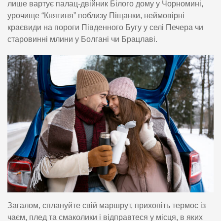
лише вартує палац-двійник Білого дому у Чорномині,
урочище “Княгиня” поблизу Піщанки, неймовірні
краєвиди на пороги Південного Бугу у селі Печера чи
старовинні млини у Болгані чи Брацлаві.
Загалом, сплануйте свій маршрут, прихопіть термос із
чаєм, плед та смаколики і відправтеся у місця, в яких