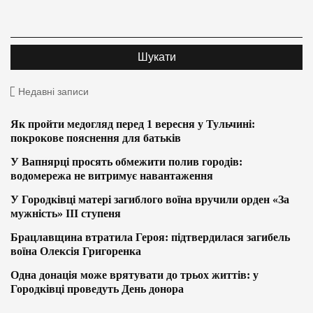
Недавні записи
Як пройти медогляд перед 1 вересня у Тульчині:
покрокове пояснення для батьків
У Вапнярці просять обмежити полив городів:
водомережа не витримує навантаження
У Городківці матері загиблого воїна вручили орден «За
мужність» ІІІ ступеня
Брацлавщина втратила Героя: підтвердилася загибель
воїна Олексія Григоренка
Одна донація може врятувати до трьох життів: у
Городківці проведуть День донора