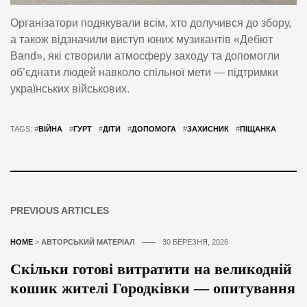
Організатори подякували всім, хто долучився до збору,
а також відзначили виступ юних музикантів «Дебют
Band», які створили атмосферу заходу та допомогли
об’єднати людей навколо спільної мети — підтримки
українських військових.
TAGS: #
ВІЙНА
#
ГУРТ
#
ДІТИ
#
ДОПОМОГА
#
ЗАХИСНИК
#
ПІЩАНКА
PREVIOUS ARTICLES
HOME
>
АВТОРСЬКИЙ МАТЕРІАЛ
30 БЕРЕЗНЯ, 2026
Скільки готові витратити на великодній
кошик жителі Городківки — опитування