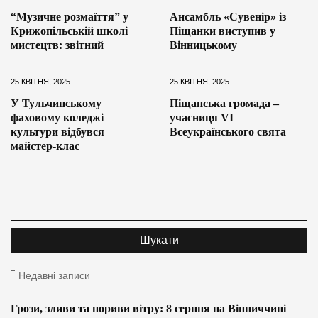
“Музичне розмаїття” у
Ансамбль «Сувенір» із
Крижопільській школі
Піщанки виступив у
мистецтв: звітний
Вінницькому
25 КВІТНЯ, 2025
25 КВІТНЯ, 2025
У Тульчинському
Піщанська громада –
фаховому коледжі
учасниця VI
культури відбувся
Всеукраїнського свята
майстер-клас
Недавні записи
Грози, зливи та пориви вітру: 8 серпня на Вінниччині