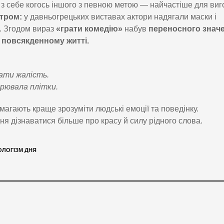
 з себе когось іншого з певною метою — найчастіше для виг
атром:
у давньогрецьких виставах актори надягали маски і
и. Згодом вираз
«грати комедію»
набув
переносного значе
 повсякденному житті.
кати жалість.
ирювала плітки.
магають краще зрозуміти людські емоції та поведінку.
 дізнаватися більше про красу й силу рідного слова.
ОЛОГІЗМ ДНЯ