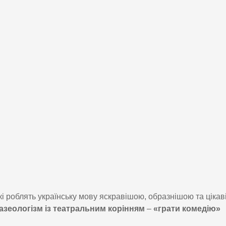
кі роблять українську мову яскравішою, образнішою та ціка
зеологізм із театральним корінням
–
«грати комедію»