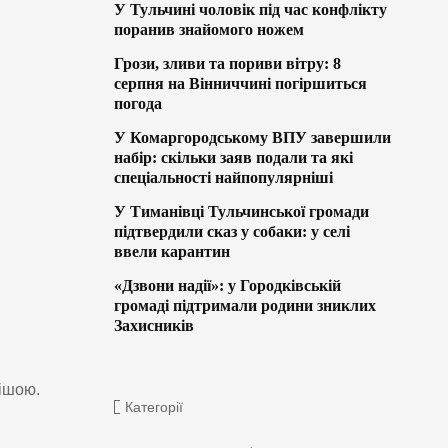
У Тульчині чоловік під час конфлікту
поранив знайомого ножем
Грози, зливи та пориви вітру: 8
серпня на Вінниччині погіршиться
погода
У Комаргородському ВПУ завершили
набір: скільки заяв подали та які
спеціальності найпопулярніші
У Тиманівці Тульчинської громади
підтвердили сказ у собаки: у селі
ввели карантин
«Дзвони надії»: у Городківській
громаді підтримали родини зниклих
Захисників
вішою.
Категорії