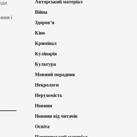
Авторський матеріал
оди
Війна
ння і
Здоров’я
Кіно
Кримінал
Кулінарія
Культура
Мовний порадник
Некрологи
Нерухомість
Новини
Новини від читачів
Освіта
Партнерський матеріал