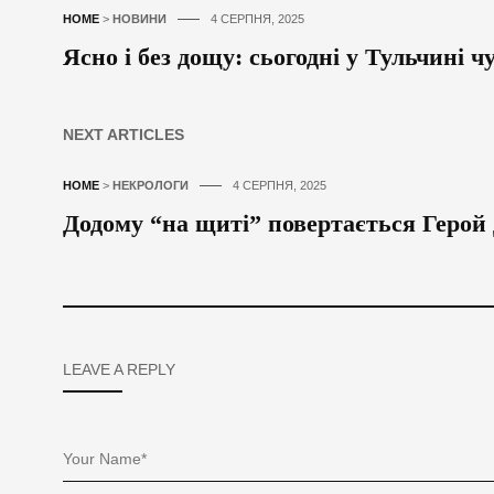
HOME
>
НОВИНИ
4 СЕРПНЯ, 2025
Ясно і без дощу: сьогодні у Тульчині ч
NEXT ARTICLES
HOME
>
НЕКРОЛОГИ
4 СЕРПНЯ, 2025
Додому “на щиті” повертається Герой 
LEAVE A REPLY