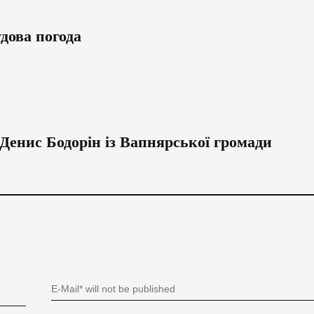
удова погода
Денис Бодорін із Вапнярської громади