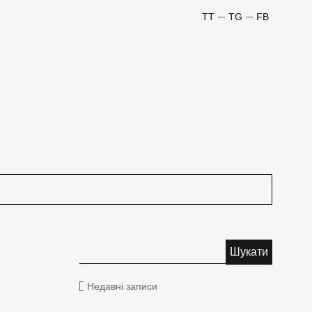
TT
TG
FB
Недавні записи