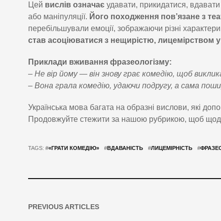
Цей
вислів означає
удавати, прикидатися, вдавати
або маніпуляції.
Його походження пов’язане з те
перебільшували емоції, зображаючи різні характер
став асоціюватися з нещирістю, лицемірством у
Приклади вживання фразеологізму:
– Не вір йому — він знову грає комедію, щоб викли
– Вона грала комедію, удаючи подругу, а сама пош
Українська мова багата на образні вислови, які допо
Продовжуйте стежити за нашою рубрикою, щоб щодня
TAGS: #
«ГРАТИ КОМЕДІЮ»
#
ВДАВАНІСТЬ
#
ЛИЦЕМІРНІСТЬ
#
ФРАЗЕ
PREVIOUS ARTICLES