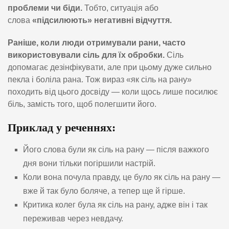
проблеми чи біди.
Тобто, ситуація або
слова
«підсилюють» негативні відчуття.
Раніше, коли люди отримували рани, часто
використовували сіль для їх обробки.
Сіль
допомагає дезінфікувати, але при цьому дуже сильно
пекла і боліла рана. Тож вираз «як сіль на рану»
походить від цього досвіду — коли щось лише посилює
біль, замість того, щоб полегшити його.
Приклад у реченнях:
Його слова були як сіль на рану — після важкого
дня вони тільки погіршили настрій.
Коли вона почула правду, це було як сіль на рану —
вже й так було боляче, а тепер ще й гірше.
Критика колег була як сіль на рану, адже він і так
переживав через невдачу.