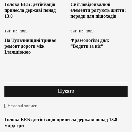
Голова БЕБ: детінізація
Світловідбивальні
принесла державі понад
елементи рятують життя:
13,8
поради для пішоходів
1 ЛИПНЯ, 2025
3 ЛИПНЯ, 2025
На Тульчинщині триває
Фразеологізм дня:
ремонт дороги між
“Водити за ніс”
Ілляшівкою
Недавні записи
Голова БЕБ: детінізація принесла державі понад 13,8
млрд грн