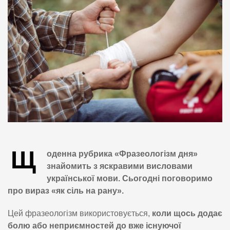
Щ
оденна рубрика «Фразеологізм дня»
знайомить з яскравими висловами
української мови. Сьогодні поговоримо
про вираз «як сіль на рану».
Цей фразеологізм використовується,
коли щось додає
болю або неприємностей до вже існуючої