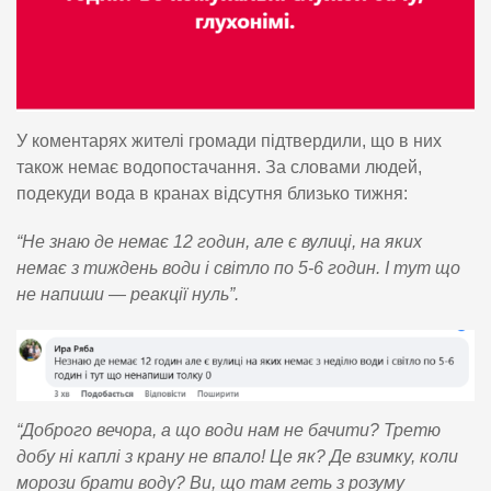
У коментарях жителі громади підтвердили, що в них
також немає водопостачання. За словами людей,
подекуди вода в кранах відсутня близько тижня:
“Не знаю де немає 12 годин, але є вулиці, на яких
немає з тиждень води і світло по 5-6 годин. І тут що
не напиши — реакції нуль”.
“Доброго вечора, а що води нам не бачити? Третю
добу ні каплі з крану не впало! Це як? Де взимку, коли
морози брати воду? Ви, що там геть з розуму