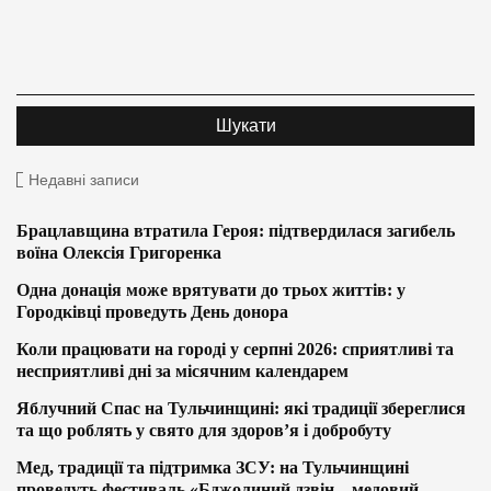
Недавні записи
Брацлавщина втратила Героя: підтвердилася загибель
воїна Олексія Григоренка
Одна донація може врятувати до трьох життів: у
Городківці проведуть День донора
Коли працювати на городі у серпні 2026: сприятливі та
несприятливі дні за місячним календарем
Яблучний Спас на Тульчинщині: які традиції збереглися
та що роблять у свято для здоров’я і добробуту
Мед, традиції та підтримка ЗСУ: на Тульчинщині
проведуть фестиваль «Бджолиний дзвін – медовий