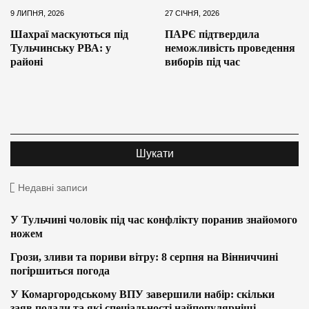
9 ЛИПНЯ, 2026
27 СІЧНЯ, 2026
Шахраї маскуються під
ПАРЄ підтвердила
Тульчинську РВА: у
неможливість проведення
районі
виборів під час
Недавні записи
У Тульчині чоловік під час конфлікту поранив знайомого
ножем
Грози, зливи та пориви вітру: 8 серпня на Вінниччині
погіршиться погода
У Комаргородському ВПУ завершили набір: скільки
заяв подали та які спеціальності найпопулярніші