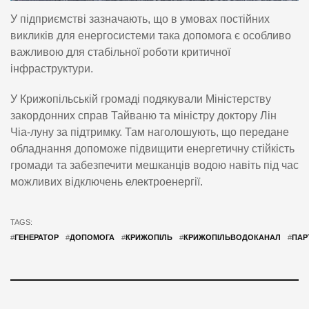
У підприємстві зазначають, що в умовах постійних
викликів для енергосистеми така допомога є особливо
важливою для стабільної роботи критичної
інфраструктури.
У Крижопільській громаді подякували Міністерству
закордонних справ Тайваню та міністру доктору Лін
Чіа-луну за підтримку. Там наголошують, що передане
обладнання допоможе підвищити енергетичну стійкість
громади та забезпечити мешканців водою навіть під час
можливих відключень електроенергії.
TAGS:
#
ГЕНЕРАТОР
#
ДОПОМОГА
#
КРИЖОПІЛЬ
#
КРИЖОПІЛЬВОДОКАНАЛ
#
ПАР