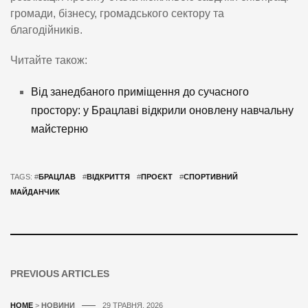
громади, бізнесу, громадського сектору та
благодійників.
Читайте також:
Від занедбаного приміщення до сучасного
простору: у Брацлаві відкрили оновлену навчальну
майстерню
TAGS: #
БРАЦЛАВ
#
ВІДКРИТТЯ
#
ПРОЄКТ
#
СПОРТИВНИЙ
МАЙДАНЧИК
PREVIOUS ARTICLES
HOME
>
НОВИНИ
29 ТРАВНЯ, 2026