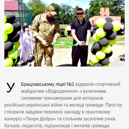
У
Брацлавському ліцеї №1
відкрили спортивний
майданчик «Відродження» з вуличними
силовими тренажерами для ветеранів
російсько-української війни та молоді громади. Простір
створили завдяки перемозі закладу в грантовому
конкурсі «Твори Добро» та спільним зусиллям учнів,
батьків, педагогів, підприємців і жителів громади.