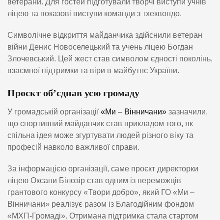
ветерани. Для гостей підготували творчі виступи учнів
ліцею та показові виступи команди з тхеквондо.
Символічне відкриття майданчика здійснили ветеран
війни Денис Новоселецький та учень ліцею Богдан
Злочевський. Цей жест став символом єдності поколінь,
взаємної підтримки та віри в майбутнє України.
Проєкт об’єднав усю громаду
У громадській організації
«Ми – Вінничани»
зазначили,
що спортивний майданчик став прикладом того, як
спільна ідея може згуртувати людей різного віку та
професій навколо важливої справи.
За інформацією організації, саме проєкт директорки
ліцею Оксани Білозір став одним із переможців
грантового конкурсу «Твори добро», який ГО «Ми –
Вінничани» реалізує разом із Благодійним фондом
«МХП-Громаді». Отримана підтримка стала стартом