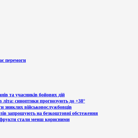
ає перемоги
нів та учасників бойових дій
в літа: синоптики прогнозують до +38°
ти зниклих військовослужбовців
лів запрошують на безкоштовні обстеження
а фрукти стали менш корисними