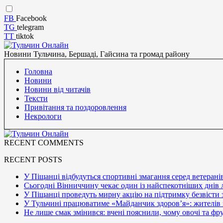
FB
Facebook
TG
telegram
TT
tiktok
Новини Тульчина, Бершаді, Гайсина та громад району
Головна
Новини
Новини від читачів
Тексти
Привітання та поздоровлення
Некрологи
RECENT COMMENTS
RECENT POSTS
У Піщанці відбудуться спортивні змагання серед ветерані
Сьогодні Вінниччину чекає один із найспекотніших днів 
У Піщанці проведуть мирну акцію на підтримку безвісти
У Тульчині працюватиме «Майданчик здоров’я»: жителів
Не лише смак змінився: вчені пояснили, чому овочі та ф