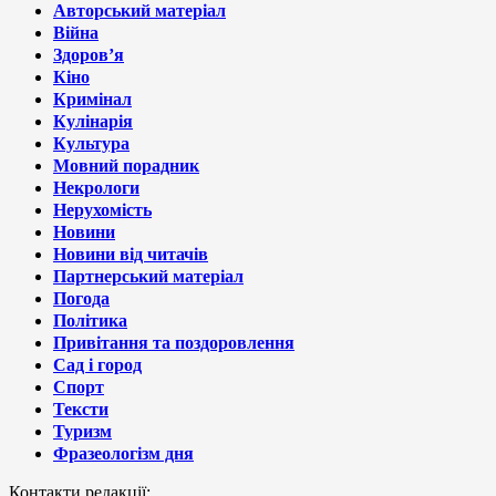
Авторський матеріал
Війна
Здоров’я
Кіно
Кримінал
Кулінарія
Культура
Мовний порадник
Некрологи
Нерухомість
Новини
Новини від читачів
Партнерський матеріал
Погода
Політика
Привітання та поздоровлення
Сад і город
Спорт
Тексти
Туризм
Фразеологізм дня
Контакти редакції: