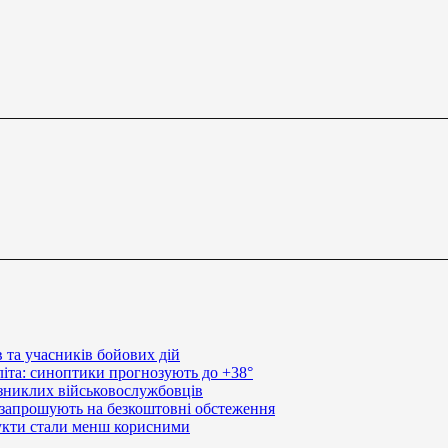
в та учасників бойових дій
літа: синоптики прогнозують до +38°
 зниклих військовослужбовців
 запрошують на безкоштовні обстеження
рукти стали менш корисними