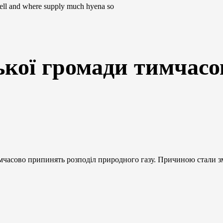
 well and where supply much hyena so
ької громади тимчас
часово припинять розподіл природного газу. Причиною стали зм