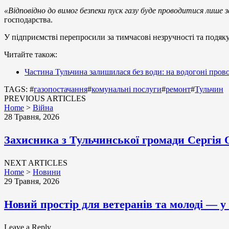
«Відповідно до вимог безпеки пуск газу буде проводитися лише 
господарства.
У підприємстві перепросили за тимчасові незручності та подяк
Читайте також:
Частина Тульчина залишилася без води: на водогоні пров
TAGS: #
газопостачання
#
комунальні послуги
#
ремонт
#
Тульчин
PREVIOUS ARTICLES
Home
>
Війна
28 Травня, 2026
Захисника з Тульчинської громади Сергія
NEXT ARTICLES
Home
>
Новини
29 Травня, 2026
Новий простір для ветеранів та молоді — 
Leave a Reply