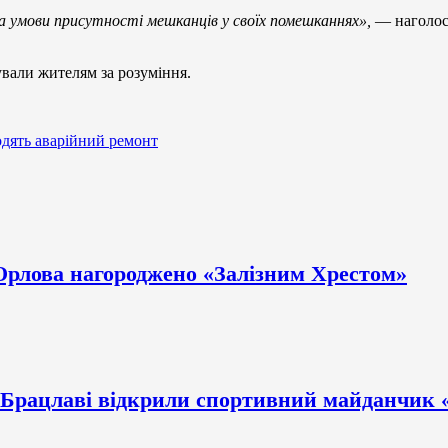
за умови присутності мешканців у своїх помешканнях»,
— наголоси
ували жителям за розуміння.
одять аварійний ремонт
 Орлова нагороджено «Залізним Хрестом»
у Брацлаві відкрили спортивний майданчик