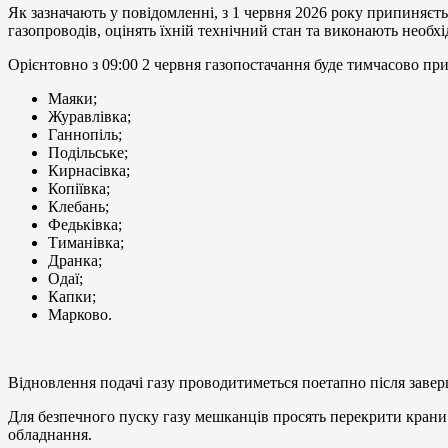
Як зазначають у повідомленні, з 1 червня 2026 року припиняєть
газопроводів, оцінять їхній технічний стан та виконають необх
Орієнтовно з 09:00 2 червня газопостачання буде тимчасово при
Маяки;
Журавлівка;
Ганнопіль;
Подільське;
Кирнасівка;
Копіївка;
Клебань;
Федьківка;
Тиманівка;
Дранка;
Одаї;
Капки;
Марково.
Відновлення подачі газу проводитиметься поетапно після завер
Для безпечного пуску газу мешканців просять перекрити крани 
обладнання.