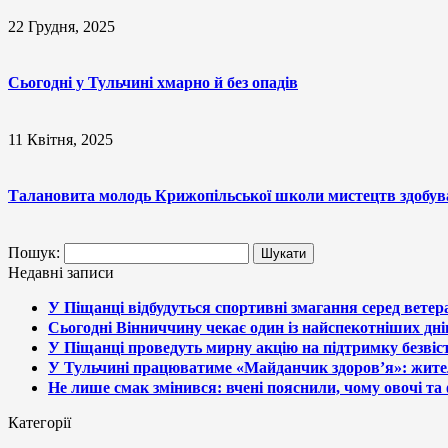
22 Грудня, 2025
Сьогодні у Тульчині хмарно й без опадів
11 Квітня, 2025
Талановита молодь Крижопільської школи мистецтв здобув
Пошук:
Недавні записи
У Піщанці відбудуться спортивні змагання серед ветера
Сьогодні Вінниччину чекає один із найспекотніших дні
У Піщанці проведуть мирну акцію на підтримку безвіс
У Тульчині працюватиме «Майданчик здоров’я»: жите
Не лише смак змінився: вчені пояснили, чому овочі т
Категорії