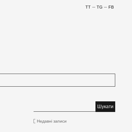
TT
TG
FB
Недавні записи