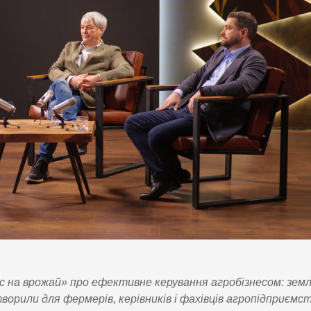
с на врожай» про ефективне керування агробізнесом: зем
орили для фермерів, керівників і фахівців агропідприємств