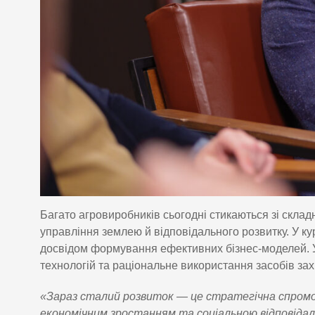
Багато агровиробників сьогодні стикаються зі склад
управління землею й відповідального розвитку. У ку
досвідом формування ефективних бізнес-моделей. У 
технологій та раціональне використання засобів зах
«Зараз сталий розвиток — це стратегічна спромо
економічним зростанням та соціальною відповіда