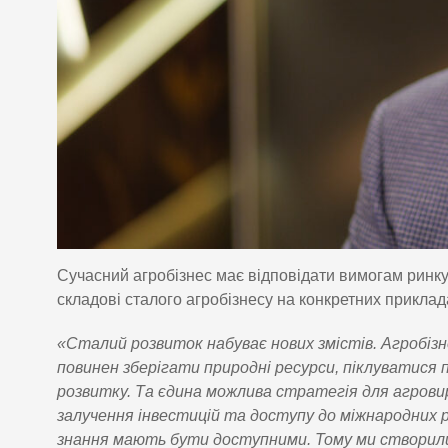
Сучасний агробізнес має відповідати вимогам ринк
складові сталого агробізнесу на конкретних приклада
«Сталий розвиток набуває нових змістів. Агробізн
повинен зберігати природні ресурси, піклуватися 
розвитку. Та єдина можлива стратегія для агров
залучення інвестицій та доступу до міжнародних 
знання мають бути доступними. Тому ми створили 