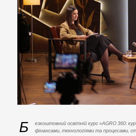
Б
езкоштовний освітній курс «AGRO 360: кур
фінансами, технологіями та процесами, ств