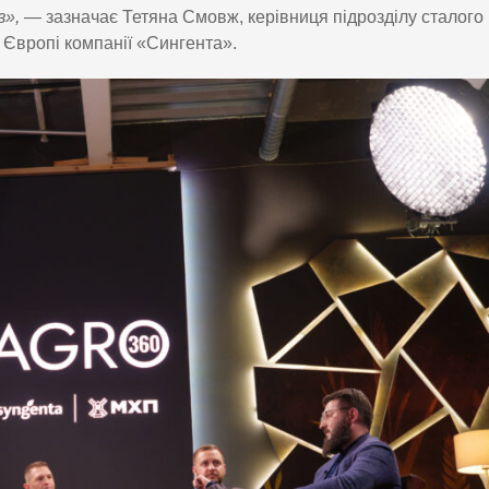
в», —
зазначає Тетяна Смовж, керівниця підрозділу сталого
у Європі компанії «Сингента».