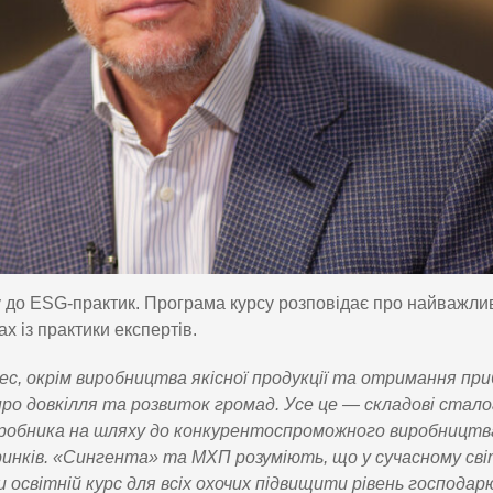
у до ESG-практик. Програма курсу розповідає про найважли
х із практики експертів.
ес, окрім виробництва якісної продукції та отримання при
про довкілля та розвиток громад. Усе це — складові стало
иробника на шляху до конкурентоспроможного виробницт
ринків. «Сингента» та МХП розуміють, що у сучасному сві
освітній курс для всіх охочих підвищити рівень господар