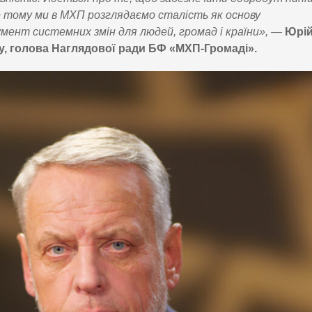
е тому ми в МХП розглядаємо сталість як основу
мент системних змін для людей, громад і країни», —
Юрі
у, голова Наглядової ради БФ «МХП-Громаді».