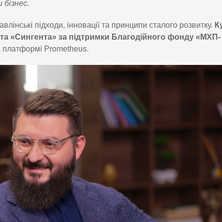
бізнес.
влінські підходи, інновації та принципи сталого розвитку.
К
 та «Сингента» за підтримки Благодійного фонду «МХП-
на платформі Prometheus.