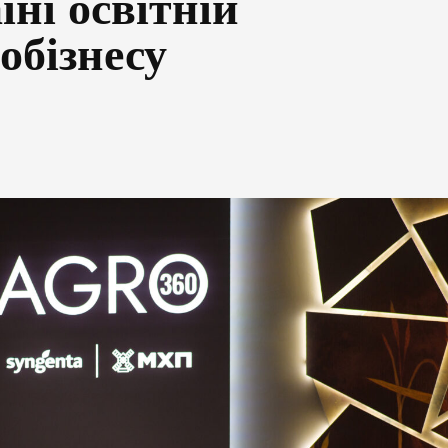
їні освітній
робізнесу