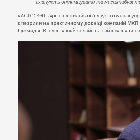
планують оптимізувати та масштабувати 
«AGRO 360: курс на врожай» об’єднує актуальні упра
створили на практичному досвіді компаній МХП
Громаді».
Він доступний онлайн на сайті курсу та 