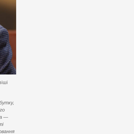
віші
бутку,
го
ва —
ті
ювання