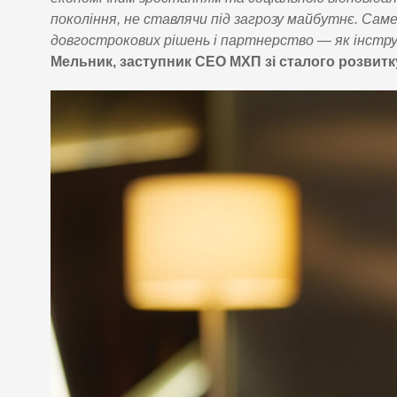
покоління, не ставлячи під загрозу майбутнє. Сам
довгострокових рішень і партнерство — як інстру
Мельник, заступник СЕО МХП зі сталого розвитк