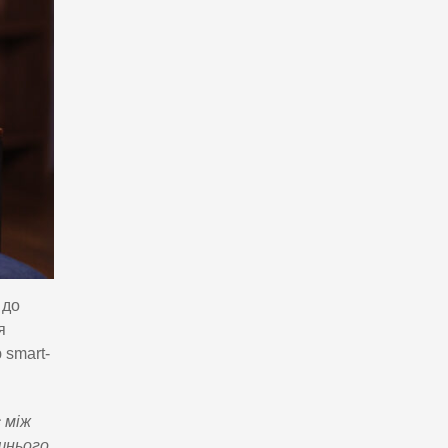
 до
я
 smart-
 між
шнього