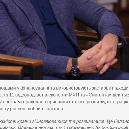
нощами у фінансуванні та використовують застарілі підходи
рсі з 11 відеоподкастів експерти МХП та «Сингента» ділятьс
програмі враховано принципи сталого розвитку, інтеграцію
исту рослин, добрив і насіння.
жність країни відновлюватися та розвиватися. Це баланс
льністю. Йдеться про те, щоб забезпечити добробут нині