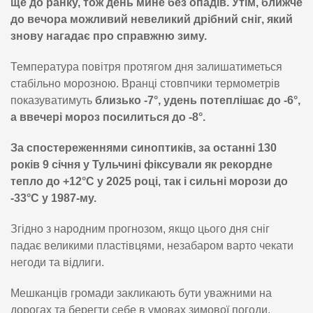
ще до ранку, тож день мине без опадів. Утім, ближче
до вечора можливий невеликий дрібний сніг, який
знову нагадає про справжню зиму.
Температура повітря протягом дня залишатиметься
стабільно морозною. Вранці стовпчики термометрів
показуватимуть
близько -7°, удень потеплішає до -6°,
а ввечері мороз посилиться до -8°.
За спостереженнями синоптиків, за останні 130
років 9 січня у Тульчині фіксували як рекордне
тепло до +12°C у 2025 році, так і сильні морози до
-33°C у 1987-му.
Згідно з народним прогнозом, якщо цього дня сніг
падає великими пластівцями, незабаром варто чекати
негоди та відлиги.
Мешканців громади закликають бути уважними на
дорогах та берегти себе в умовах зимової погоди.