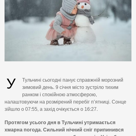
У
Тульчині сьогодні панує справжній морозний
зимовий день. 9 січня місто зустріло тихим
ранком і спокійною атмосферою,
налаштовуючи на розмірений перебіг п’ятниці. Сонце
зійшло о 07:55, а захід очікується о 16:27.
Протягом усього дня в Тульчині утримається
хмарна погода. Сильний нічний сніг припинився