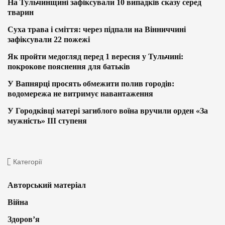
На Тульчинщині зафіксували 10 випадків сказу серед
тварин
Суха трава і сміття: через підпали на Вінниччині
зафіксували 22 пожежі
Як пройти медогляд перед 1 вересня у Тульчині:
покрокове пояснення для батьків
У Вапнярці просять обмежити полив городів:
водомережа не витримує навантаження
У Городківці матері загиблого воїна вручили орден «За
мужність» ІІІ ступеня
Категорії
Авторський матеріал
Війна
Здоров’я