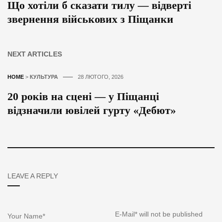
Що хотіли б сказати тилу — відверті
звернення військових з Піщанки
NEXT ARTICLES
HOME
>
КУЛЬТУРА
28 ЛЮТОГО, 2026
20 років на сцені — у Піщанці
відзначили ювілей гурту «Дебют»
LEAVE A REPLY