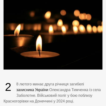
2
8 лютого минає друга річниця загибелі
захисника України
Олександра Тимченка із села
Заболотне. Військовий поліг у бою поблизу
Красногорівки на Донеччині у 2024 році.