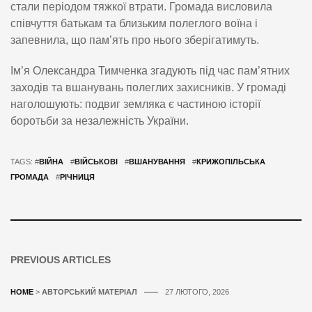
стали періодом тяжкої втрати. Громада висловила
співчуття батькам та близьким полеглого воїна і
запевнила, що пам’ять про нього зберігатимуть.
Ім’я Олександра Тимченка згадують під час пам’ятних
заходів та вшанувань полеглих захисників. У громаді
наголошують: подвиг земляка є частиною історії
боротьби за незалежність України.
TAGS: #
ВІЙНА
#
ВІЙСЬКОВІ
#
ВШАНУВАННЯ
#
КРИЖОПІЛЬСЬКА
ГРОМАДА
#
РІЧНИЦЯ
PREVIOUS ARTICLES
HOME
>
АВТОРСЬКИЙ МАТЕРІАЛ
27 ЛЮТОГО, 2026