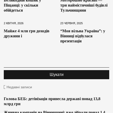
Великодній кошик у
Моторошно красиві —
Піщанці: у скільки
три наймістичніші будівлі
обійдеться
Тульчинщини
2 КВІТНЯ, 2026
23 ЧЕРВНЯ, 2025
Майже 4 млн грн доходів
“Моя вільна Україна”: у
дружини і
Вінниці відбулася
презентація
Недавні записи
Голова БЕБ: детінізація принесла державі понад 13,8
млрд грн
Жнивна кампанія на Вінниччині: вже зібрали понад 1,4