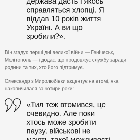
держава дасть і якось
справляться хлопці. Я
віддав 10 років життя
Україні. А ви що
зробили?».
Він згадує перші дні великої війни — Генічеськ,
Мелітополь — і додає, що продовжує службу заради
родини та тих, хто його підтримує.
Олександр з Миролюбівки акцентує на втомі, яка
накопичилася за чотири роки:
«Тил теж втомився, це
очевидно. Але поки
хтось може зробити
паузу, військові не
мають такої можливості.