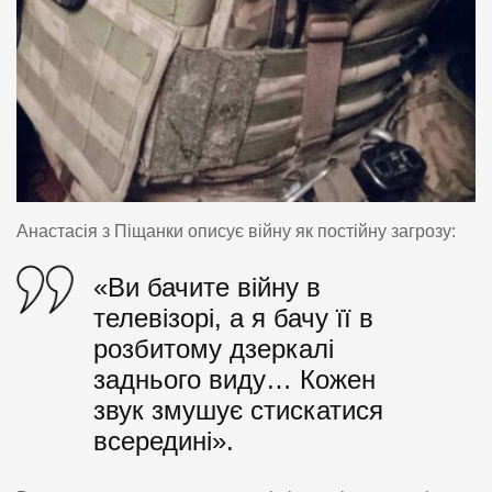
Анастасія з Піщанки описує війну як постійну загрозу:
«Ви бачите війну в
телевізорі, а я бачу її в
розбитому дзеркалі
заднього виду… Кожен
звук змушує стискатися
всередині».