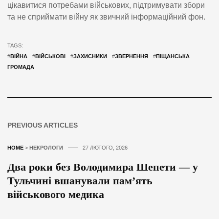
цікавитися потребами військових, підтримувати збори
та не сприймати війну як звичний інформаційний фон.
TAGS:
#
ВІЙНА
#
ВІЙСЬКОВІ
#
ЗАХИСНИКИ
#
ЗВЕРНЕННЯ
#
ПІЩАНСЬКА
ГРОМАДА
PREVIOUS ARTICLES
HOME
>
НЕКРОЛОГИ
27 ЛЮТОГО, 2026
Два роки без Володимира Шепети — у
Тульчині вшанували пам’ять
військового медика