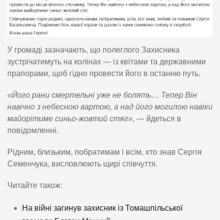
У громаді зазначають, що полеглого Захисника
зустрічатимуть на колінах — із квітами та державними
прапорами, щоб гідно провести його в останню путь.
«Його рани смертельні уже не болять… Тепер Він
навічно з небесною вартою, а над його могилою навіки
майорітиме синьо-жовтий стяг»,
— йдеться в
повідомленні.
Рідним, близьким, побратимам і всім, хто знав Сергія
Семенчука, висловлюють щирі співчуття.
Читайте також:
На війні загинув захисник із Томашпільської