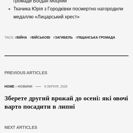
громади Богдан Моцний
Ткачика Юрія з Городківки посмертно нагородили
медаллю «Лицарський хрест»
TAGS: #
ВІЙНА
#
ВІЙСЬКОВІ
#
ЗАГИБЕЛЬ
#
ПІЩАНСЬКА ГРОМАДА
PREVIOUS ARTICLES
HOME
>
НОВИНИ
9 ЛИПНЯ, 2026
Зберете другий врожай до осені: які овочі
варто посадити в липні
NEXT ARTICLES