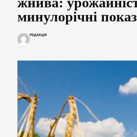
жнива: урожайніс
минулорічні пока
РЕДАКЦІЯ