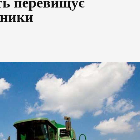
ть перевищує
зники