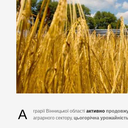
А
грарії Вінницької області
активно
продовжу
аграрного сектору,
цьогорічна урожайність