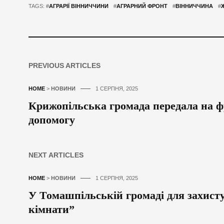
TAGS: #
АГРАРІЇ ВІННИЧЧИНИ
#
АГРАРНИЙ ФРОНТ
#
ВІННИЧЧИНА
#
PREVIOUS ARTICLES
HOME
>
НОВИНИ
1 СЕРПНЯ, 2025
Крижопільська громада передала на ф
допомогу
NEXT ARTICLES
HOME
>
НОВИНИ
1 СЕРПНЯ, 2025
У Томашпільській громаді для захист
кімнати”