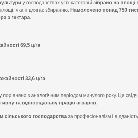
 культури
у господарствах усіх категорій
зібрано на площі
 площі, яка підлягає збиранню.
Намолочено понад 750 тис
ра з гектара
.
айності 69,5 ц/га
ожайності 33,6 ц/га
у
порівняно з аналогічним періодом минулого року. Це свідч
тивну та відповідальну працю аграріїв
.
м сільського господарства
за професіоналізм і відданість