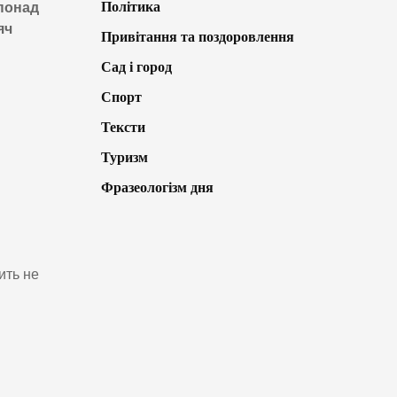
Політика
 понад
яч
Привітання та поздоровлення
Сад і город
Спорт
Тексти
Туризм
Фразеологізм дня
ить не