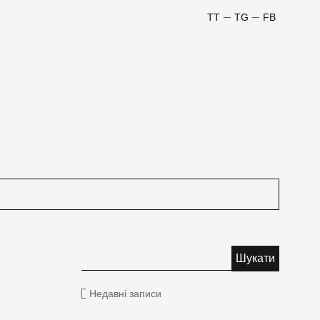
TT
TG
FB
Недавні записи