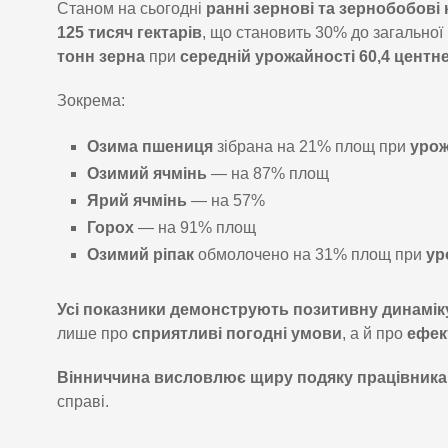
Станом на сьогодні
ранні зернові та зернобобові
125 тисяч гектарів
, що становить 30% до загальної
тонн зерна
при
середній урожайності 60,4 центне
Зокрема:
Озима пшениця
зібрана на 21% площ при
урож
Озимий ячмінь
— на 87% площ
Ярий ячмінь
— на 57%
Горох
— на 91% площ
Озимий ріпак
обмолочено на 31% площ при
ур
Усі показники демонструють позитивну динамік
лише про
сприятливі погодні умови
, а й про
ефек
Вінниччина висловлює щиру подяку працівника
справі.