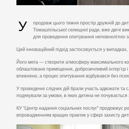
У
продовж цього тижня простір дружній до ди
Томашпільської селищної ради, вже двічі в
для проведення опитування неповнолітніх за
Цей інноваційний підхід застосовується у випадках,
Його мета — створити атмосферу максимального комф
облаштоване приміщення, доброзичливий інтер’єр і
впевнено, а процес опитування відбувався без психо
У проведенні слідчих дій брали участь адвокати та с
подякували за умови, в яких дитина не почувається
КУ “Центр надання соціальних послуг” продовжує ро
впровадженням кращих практик у сфері захисту дит