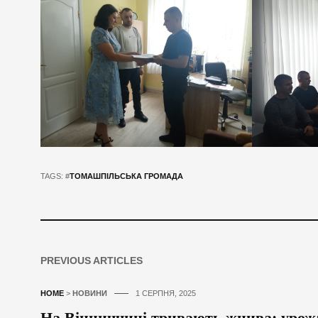
TAGS: #
ТОМАШПІЛЬСЬКА ГРОМАДА
PREVIOUS ARTICLES
HOME
>
НОВИНИ
1 СЕРПНЯ, 2025
На Вінниччині тривають жнива: урож