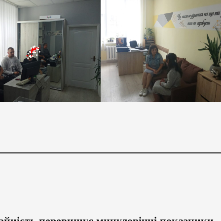
айність перевищує минулорічні показники