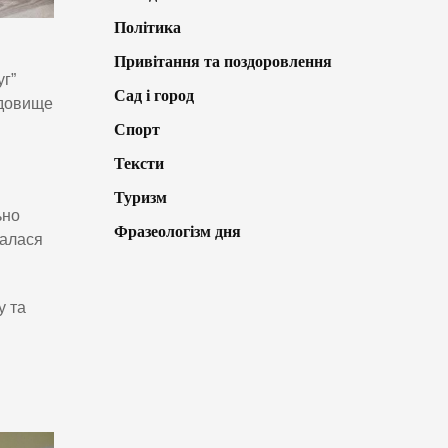
Політика
Привітання та поздоровлення
г”
Сад і город
едовище
Спорт
Тексти
Туризм
ьно
Фразеологізм дня
валася
у та