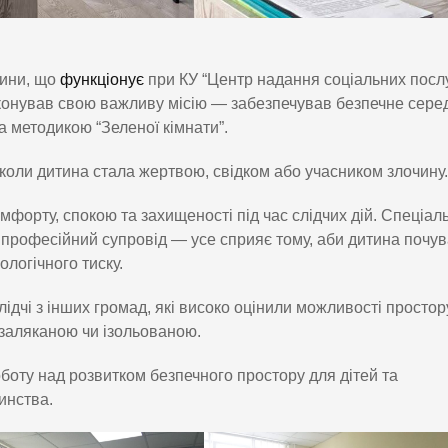
тини, що
функціонує
при КУ “Центр надання соціальних послу
иконував свою важливу місію — забезпечував безпечне сер
 методикою “Зеленої кімнати”.
 коли дитина стала жертвою, свідком або учасником злочину.
орту, спокою та захищеності під час слідчих дій. Спеціал
 професійний супровід — усе сприяє тому, аби дитина почу
логічного тиску.
лідчі з інших громад, які високо оцінили можливості простор
 заляканою чи ізольованою.
боту над розвитком безпечного простору для дітей та
инства.