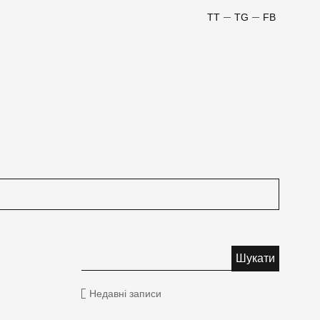
TT
TG
FB
Недавні записи