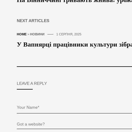
NEXT ARTICLES
HOME
>
НОВИНИ
1 СЕРПНЯ, 2025
У Вапнярці працівники культури зіб
LEAVE A REPLY