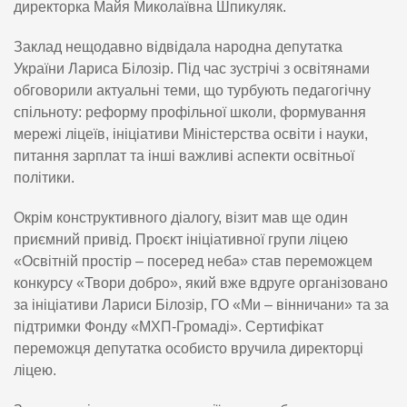
директорка Майя Миколаївна Шпикуляк.
Заклад нещодавно відвідала народна депутатка
України Лариса Білозір. Під час зустрічі з освітянами
обговорили актуальні теми, що турбують педагогічну
спільноту: реформу профільної школи, формування
мережі ліцеїв, ініціативи Міністерства освіти і науки,
питання зарплат та інші важливі аспекти освітньої
політики.
Окрім конструктивного діалогу, візит мав ще один
приємний привід. Проєкт ініціативної групи ліцею
«Освітній простір – посеред неба» став переможцем
конкурсу «Твори добро», який вже вдруге організовано
за ініціативи Лариси Білозір, ГО «Ми – вінничани» та за
підтримки Фонду «МХП-Громаді». Сертифікат
переможця депутатка особисто вручила директорці
ліцею.