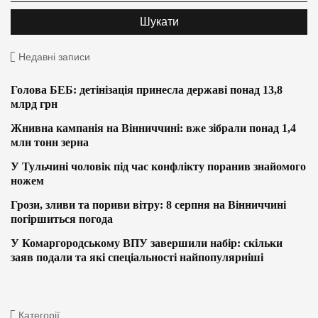
Недавні записи
Голова БЕБ: детінізація принесла державі понад 13,8
млрд грн
Жнивна кампанія на Вінниччині: вже зібрали понад 1,4
млн тонн зерна
У Тульчині чоловік під час конфлікту поранив знайомого
ножем
Грози, зливи та пориви вітру: 8 серпня на Вінниччині
погіршиться погода
У Комаргородському ВПУ завершили набір: скільки
заяв подали та які спеціальності найпопулярніші
Категорії