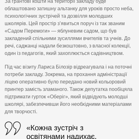
За грантові кошти на території закладу буде
облаштовано затишну альтанку для уроків просто неба,
психологічних зустрічей та дозвілля молодших
школярів. Цей простір з’явиться поруч із так званим
«Садом Перемоги» — яблуневим садом, що був
закладений спільними зусиллями вчителів та учнів. До
речі, саджанці надали безкоштовно, з власної колекції,
один із педагогів, який захоплюється садівництвом.
Під час візиту Лариса Білозір відреагувала і на поточні
потреби закладу. Зокрема, на прохання адміністрації
ліцею оперативно було передано новий кольоровий
принтер замість зламаного. Також депутатка пообіцяла
підтримати гурток «Оберіг», який відвідують молодші
школярі, забезпечивши його необхідними матеріалами
для творчості.
«Кожна зустріч з
освітянами надихає.