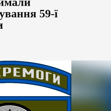
имали
ування 59-ї
и