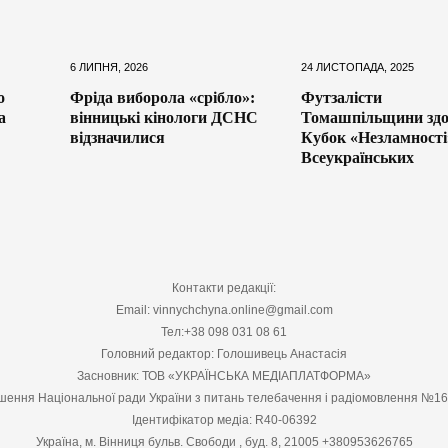
6 ЛИПНЯ, 2026
24 ЛИСТОПАДА, 2025
о
Фріда виборола «срібло»:
Футзалісти
а
вінницькі кінологи ДСНС
Томашпільщини здо
відзначилися
Кубок «Незламності
Всеукраїнських
Контакти редакції:
Email: vinnychchyna.online@gmail.com
Тел:+38 098 031 08 61
Головний редактор: Голошивець Анастасія
Засновник: ТОВ «УКРАЇНСЬКА МЕДІАПЛАТФОРМА»
шення Національної ради України з питань телебачення і радіомовлення №1
Ідентифікатор медіа: R40-06392
Україна, м. Вінниця бульв. Свободи , буд. 8, 21005 +380953626765