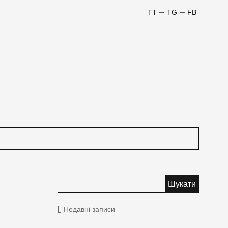
TT
TG
FB
Недавні записи