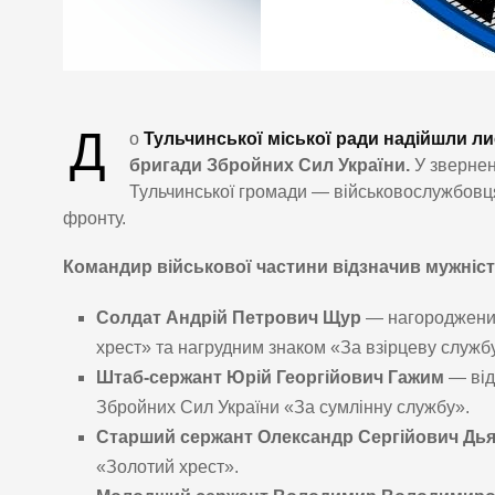
Д
о
Тульчинської міської ради надійшли л
бригади Збройних Сил України.
У зверне
Тульчинської громади — військовослужбовця
фронту.
Командир військової частини відзначив мужність
Солдат Андрій Петрович Щур
— нагороджени
хрест» та нагрудним знаком «За взірцеву служб
Штаб-сержант Юрій Георгійович Гажим
— ві
Збройних Сил України «За сумлінну службу».
Старший сержант Олександр Сергійович Дь
«Золотий хрест».