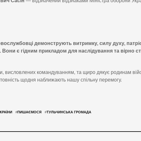
вич Сасін
— відзначений відзнаками Міністра оборони Укр
ковослужбовці демонструють витримку, силу духу, патрі
і. Вони є гідним прикладом для наслідування та вірно с
ки, висловлених командуванням, та щиро дякує родинам вій
ертовність щодня наближають нашу спільну перемогу.
КРАЇНИ
#
ПИШАЄМОСЯ
#
ТУЛЬЧИНСЬКА ГРОМАДА