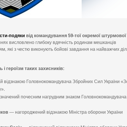
исти-подяки
від командування 59-тої окремої штурмової
ннях висловлено глибоку вдячність родинам мешканців
м, які з честю виконують бойові завдання на найважчих ді
 і героїзм таких захисників:
й відзнакою Головнокомандувача Збройних Сил України «З
у».
дзначений почесним нагрудним знаком Головнокомандувача
яков
— нагороджений відзнакою Міністра оборони України