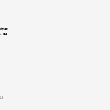
були
» на
638