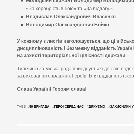
Молодший сержант Володимир Володимиро
«За хоробрість в бою» та «За відвагу».
Владислав Олександрович Власенко
Володимир Олександрович Бойко
У кожному з листів наголошується, що ці війсь
дисциплінованість і безмежну відданість Україн
на захисті територіальної цілісності держави
.
Тульчинська міська рада приєднується до слів подя
за виховання справжніх Героїв. Їхня відданість і ж
Слава Україні! Героям слава!
TAGS: #
59 БРИГАДА
#
ГЕРОЇ СЕРЕД НАС
#
ДЯКУЄМО
#
ЗАХИСНИКИ У