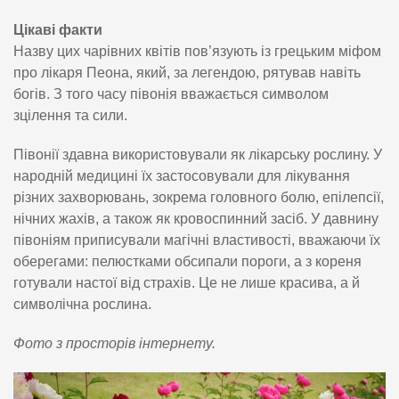
Цікаві факти
Назву цих чарівних квітів пов’язують із грецьким міфом
про лікаря Пеона, який, за легендою, рятував навіть
богів. З того часу півонія вважається символом
зцілення та сили.
Півонії здавна використовували як лікарську рослину. У
народній медицині їх застосовували для лікування
різних захворювань, зокрема головного болю, епілепсії,
нічних жахів, а також як кровоспинний засіб. У давнину
півоніям приписували магічні властивості, вважаючи їх
оберегами: пелюстками обсипали пороги, а з кореня
готували настої від страхів. Це не лише красива, а й
символічна рослина.
Фото з просторів інтернету.