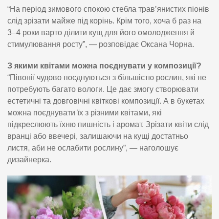
“На період зимового спокою стебла трав’янистих піонів
слід зрізати майже під корінь. Крім того, хоча б раз на
3–4 роки варто ділити кущ для його омолодження й
стимулювання росту”, — розповідає Оксана Чорна.
З якими квітами можна поєднувати у композиції?
“Півонії чудово поєднуються з більшістю рослин, які не
потребують багато вологи. Це дає змогу створювати
естетичні та довговічні квіткові композиції. А в букетах
можна поєднувати їх з різними квітами, які
підкреслюють їхню пишність і аромат. Зрізати квіти слід
вранці або ввечері, залишаючи на кущі достатньо
листя, аби не ослабити рослину”, — наголошує
дизайнерка.