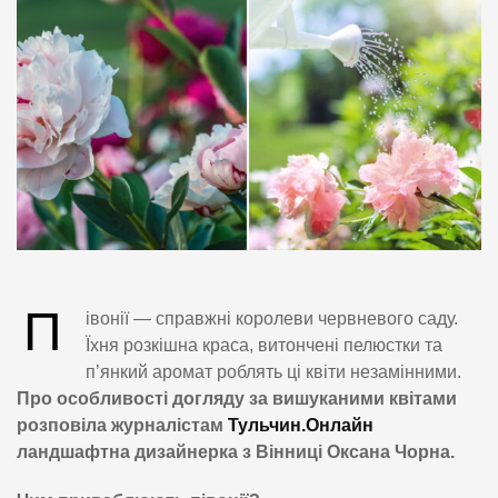
П
івонії — справжні королеви червневого саду.
Їхня розкішна краса, витончені пелюстки та
п’янкий аромат роблять ці квіти незамінними.
Про особливості догляду за вишуканими квітами
розповіла журналістам
Тульчин.Онлайн
ландшафтна дизайнерка з Вінниці Оксана Чорна.