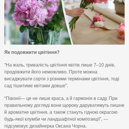
Як подовжити цвітіння?
“На жаль, тривалість цвітіння квітів лише 7–10 днів,
продовжити його неможливо. Проте можна
висаджувати сорти з різними термінами цвітіння, тоді
сад тішитиме квітами довше”.
“Півонії— це не лише краса, а й гармонія в саду. При
правильному догляді вони щороку даруватимуть пишне
й ароматне цвітіння, а також стануть гідною окрасою
будь-якої клумби чи ландшафтної композиції”, —
підсумовує дизайнерка Оксана Чорна.