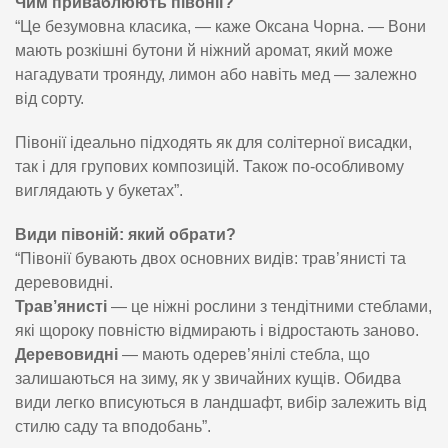
Чим приваблюють півонії?
“Це безумовна класика, — каже Оксана Чорна. — Вони
мають розкішні бутони й ніжний аромат, який може
нагадувати троянду, лимон або навіть мед — залежно
від сорту.
Півонії ідеально підходять як для солітерної висадки,
так і для групових композицій. Також по-особливому
виглядають у букетах”.
Види півоній: який обрати?
“Півонії бувають двох основних видів: трав’янисті та
деревовидні.
Трав’янисті
— це ніжні рослини з тендітними стеблами,
які щороку повністю відмирають і відростають заново.
Деревовидні
— мають одерев’янілі стебла, що
залишаються на зиму, як у звичайних кущів. Обидва
види легко вписуються в ландшафт, вибір залежить від
стилю саду та вподобань”.