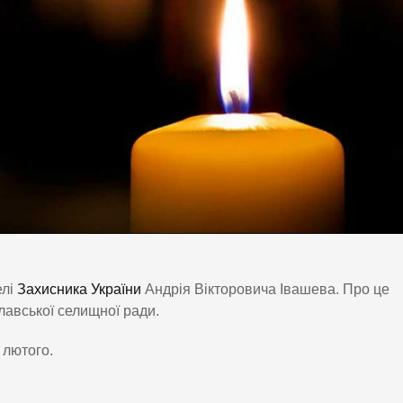
елі
Захисника України
Андрія Вікторовича Івашева. Про це
лавської селищної ради.
 лютого.