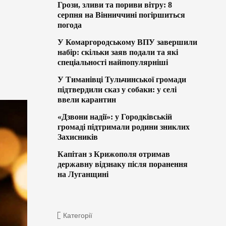
Грози, зливи та пориви вітру: 8
серпня на Вінниччині погіршиться
погода
У Комаргородському ВПУ завершили
набір: скільки заяв подали та які
спеціальності найпопулярніші
У Тиманівці Тульчинської громади
підтвердили сказ у собаки: у селі
ввели карантин
«Дзвони надії»: у Городківській
громаді підтримали родини зниклих
Захисників
Капітан з Крижополя отримав
державну відзнаку після поранення
на Луганщині
Категорії