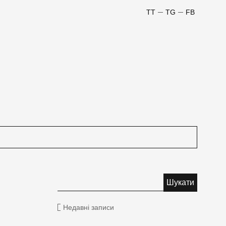
TT
TG
FB
Недавні записи