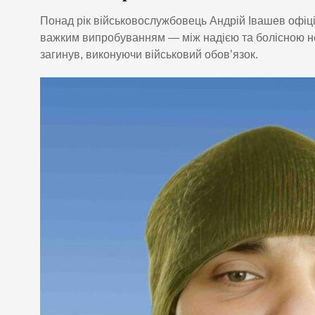
Понад рік військовослужбовець Андрій Івашев офіці
важким випробуванням — між надією та болісною не
загинув, виконуючи військовий обов’язок.