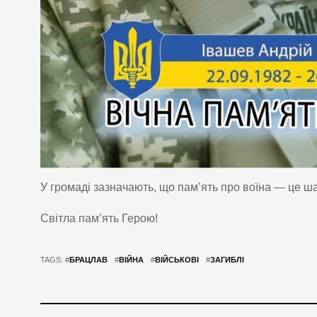
У громаді зазначають, що пам’ять про воїна — це шан
Світла пам’ять Герою!
TAGS: #
БРАЦЛАВ
#
ВІЙНА
#
ВІЙСЬКОВІ
#
ЗАГИБЛІ