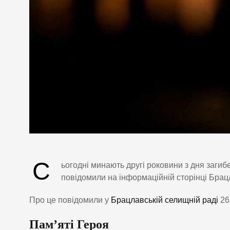
С
ьогодні минають другі роковини з дня загиб
повідомили на інформаційній сторінці Брац
Про це повідомили у
Брацлавській селищній раді
26
Пам’яті Героя