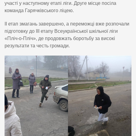
участі у наступному етапі ліги. Друге місце посіла
команда Гарячківського ліцею.
ІІ етап змагань завершено, а переможці вже розпочали
підготовку до ІІІ етапу Всеукраїнської шкільної ліги
«Пліч-о-Пліч», де продовжать боротьбу за високі
результати та честь громади.