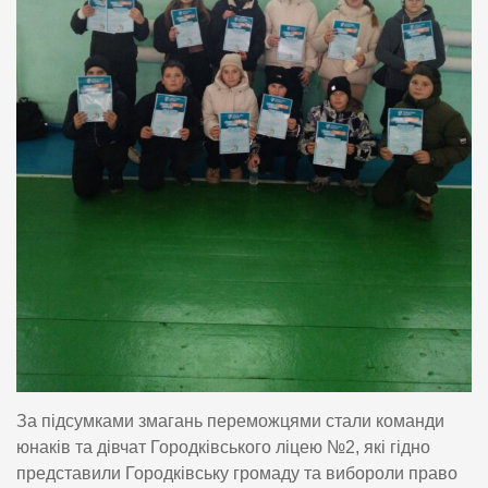
За підсумками змагань переможцями стали команди
юнаків та дівчат Городківського ліцею №2, які гідно
представили Городківську громаду та вибороли право