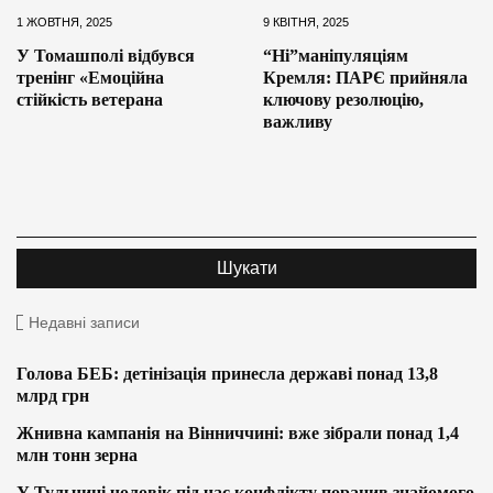
1 ЖОВТНЯ, 2025
9 КВІТНЯ, 2025
У Томашполі відбувся
“Ні”маніпуляціям
тренінг «Емоційна
Кремля: ПАРЄ прийняла
стійкість ветерана
ключову резолюцію,
важливу
Недавні записи
Голова БЕБ: детінізація принесла державі понад 13,8
млрд грн
Жнивна кампанія на Вінниччині: вже зібрали понад 1,4
млн тонн зерна
У Тульчині чоловік під час конфлікту поранив знайомого