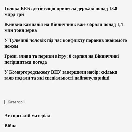
Голова БЕБ: детінізація принесла державі понад 13,8
млрд грн
Жнивна кампанія на Вінниччині: вже зібрали понад 1,4
млн тонн зерна
У Тульчині чоловік під час конфлікту поранив знайомого
ножем
Грози, зливи та пориви вітру: 8 серпня на Вінниччині
погіршиться погода
У Комаргородському ВПУ завершили набір: скільки
заяв подали та які спеціальності найпопулярніші
Категорії
Авторський матеріал
Війна